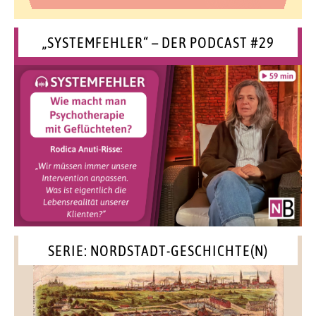
„SYSTEMFEHLER“ – DER PODCAST #29
SERIE: NORDSTADT-GESCHICHTE(N)