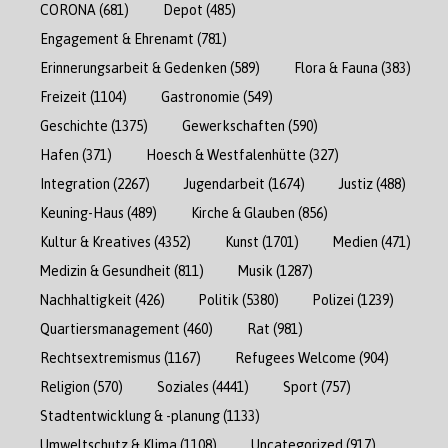
CORONA
(681)
Depot
(485)
Engagement & Ehrenamt
(781)
Erinnerungsarbeit & Gedenken
(589)
Flora & Fauna
(383)
Freizeit
(1104)
Gastronomie
(549)
Geschichte
(1375)
Gewerkschaften
(590)
Hafen
(371)
Hoesch & Westfalenhütte
(327)
Integration
(2267)
Jugendarbeit
(1674)
Justiz
(488)
Keuning-Haus
(489)
Kirche & Glauben
(856)
Kultur & Kreatives
(4352)
Kunst
(1701)
Medien
(471)
Medizin & Gesundheit
(811)
Musik
(1287)
Nachhaltigkeit
(426)
Politik
(5380)
Polizei
(1239)
Quartiersmanagement
(460)
Rat
(981)
Rechtsextremismus
(1167)
Refugees Welcome
(904)
Religion
(570)
Soziales
(4441)
Sport
(757)
Stadtentwicklung & -planung
(1133)
Umweltschutz & Klima
(1108)
Uncategorized
(917)