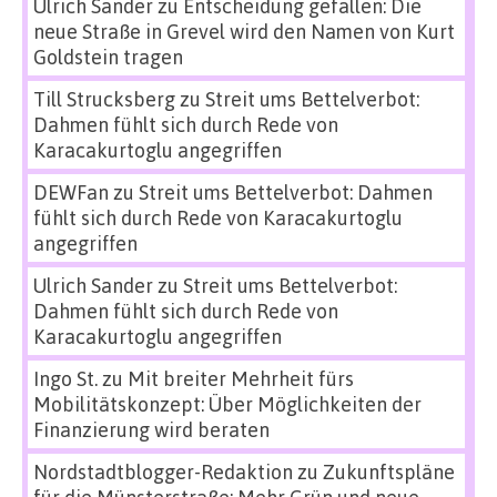
Ulrich Sander
zu
Entscheidung gefallen: Die
neue Straße in Grevel wird den Namen von Kurt
Goldstein tragen
Till Strucksberg
zu
Streit ums Bettelverbot:
Dahmen fühlt sich durch Rede von
Karacakurtoglu angegriffen
DEWFan
zu
Streit ums Bettelverbot: Dahmen
fühlt sich durch Rede von Karacakurtoglu
angegriffen
Ulrich Sander
zu
Streit ums Bettelverbot:
Dahmen fühlt sich durch Rede von
Karacakurtoglu angegriffen
Ingo St.
zu
Mit breiter Mehrheit fürs
Mobilitätskonzept: Über Möglichkeiten der
Finanzierung wird beraten
Nordstadtblogger-Redaktion
zu
Zukunftspläne
für die Münsterstraße: Mehr Grün und neue