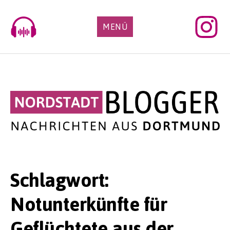
Skip
to
MENÜ
content
Schlagwort:
Notunterkünfte für
Geflüchtete aus der