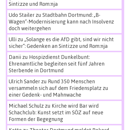
Sinti:zze und Rom:nja
Udo Stailer
zu
Stadtbahn Dortmund: „B-
Wagen“-Modernisierung kann nach Insolvenz
doch weitergehen
Ulli
zu
„Solange es die AfD gibt, sind wir nicht
sicher“: Gedenken an Sinti:zze und Rom:nja
Danii
zu
Hospizdienst Dunkelbunt:
Ehrenamtliche begleiten seit fünf Jahren
Sterbende in Dortmund
Ulrich Sander
zu
Rund 350 Menschen
versammeln sich auf dem Friedensplatz zu
einer Gedenk- und Mahnwache
Michael Schulz
zu
Kirche wird Bar wird
Schachclub: Kunst setzt im SÖZ auf neue
Formen der Begegnung
Katte
zu
Theater Dortmund meldet Rekord