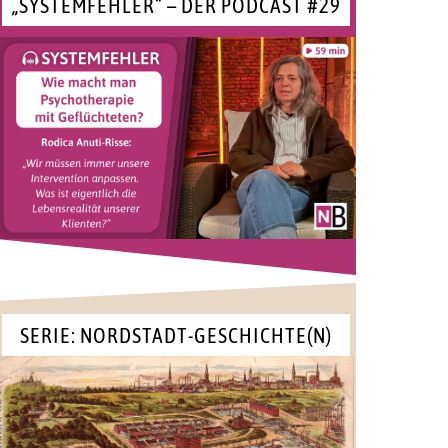
„SYSTEMFEHLER“ – DER PODCAST #29
SERIE: NORDSTADT-GESCHICHTE(N)