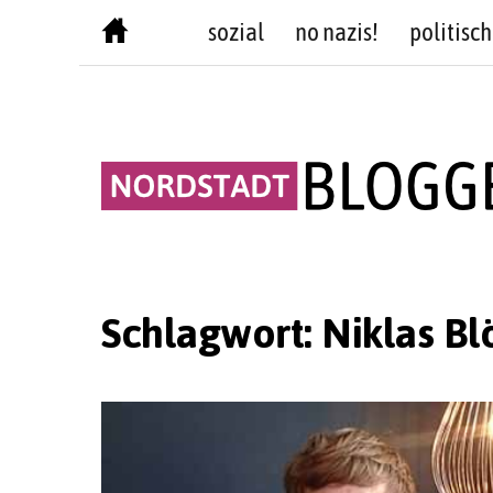
Skip
sozial
no nazis!
politisch
to
content
Schlagwort:
Niklas B