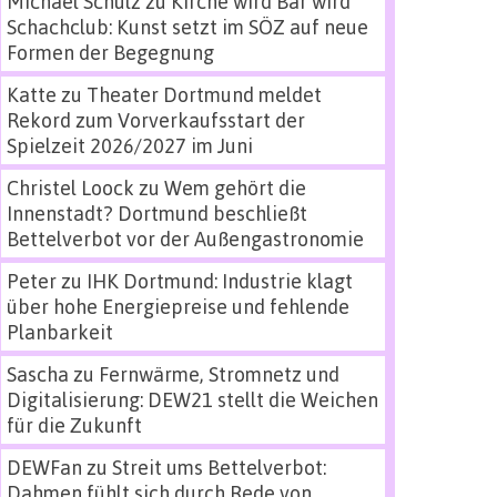
Michael Schulz
zu
Kirche wird Bar wird
Schachclub: Kunst setzt im SÖZ auf neue
Formen der Begegnung
Katte
zu
Theater Dortmund meldet
Rekord zum Vorverkaufsstart der
Spielzeit 2026/2027 im Juni
Christel Loock
zu
Wem gehört die
Innenstadt? Dortmund beschließt
Bettelverbot vor der Außengastronomie
Peter
zu
IHK Dortmund: Industrie klagt
über hohe Energiepreise und fehlende
Planbarkeit
Sascha
zu
Fernwärme, Stromnetz und
Digitalisierung: DEW21 stellt die Weichen
für die Zukunft
DEWFan
zu
Streit ums Bettelverbot:
Dahmen fühlt sich durch Rede von