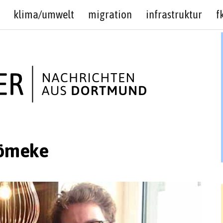
klima/umwelt
migration
infrastruktur
f
lömeke