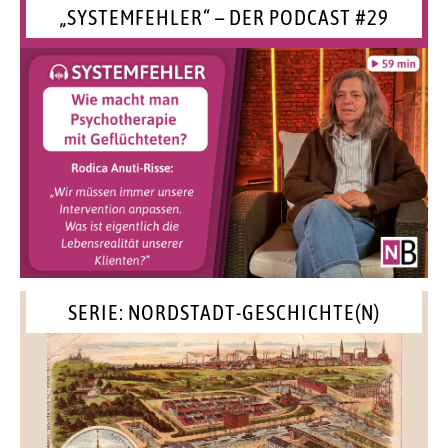
„SYSTEMFEHLER“ – DER PODCAST #29
SERIE: NORDSTADT-GESCHICHTE(N)