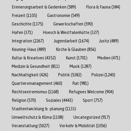
Erinnerungsarbeit & Gedenken
(589)
Flora & Fauna
(384)
Freizeit
(1105)
Gastronomie
(549)
Geschichte
(1375)
Gewerkschaften
(590)
Hafen
(371)
Hoesch & Westfalenhütte
(327)
Integration
(2267)
Jugendarbeit
(1674)
Justiz
(489)
Keuning-Haus
(489)
Kirche & Glauben
(856)
Kultur & Kreatives
(4352)
Kunst
(1701)
Medien
(471)
Medizin & Gesundheit
(811)
Musik
(1287)
Nachhaltigkeit
(426)
Politik
(5382)
Polizei
(1240)
Quartiersmanagement
(460)
Rat
(981)
Rechtsextremismus
(1168)
Refugees Welcome
(904)
Religion
(570)
Soziales
(4443)
Sport
(757)
Stadtentwicklung & -planung
(1133)
Umweltschutz & Klima
(1108)
Uncategorized
(917)
Veranstaltung
(5027)
Verkehr & Mobilität
(1056)