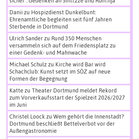
sicher“: Gedenken an Sinti:zze und Rom:nja
Danii
zu
Hospizdienst Dunkelbunt:
Ehrenamtliche begleiten seit fünf Jahren
Sterbende in Dortmund
Ulrich Sander
zu
Rund 350 Menschen
versammeln sich auf dem Friedensplatz zu
einer Gedenk- und Mahnwache
Michael Schulz
zu
Kirche wird Bar wird
Schachclub: Kunst setzt im SÖZ auf neue
Formen der Begegnung
Katte
zu
Theater Dortmund meldet Rekord
zum Vorverkaufsstart der Spielzeit 2026/2027
im Juni
Christel Loock
zu
Wem gehört die Innenstadt?
Dortmund beschließt Bettelverbot vor der
Außengastronomie