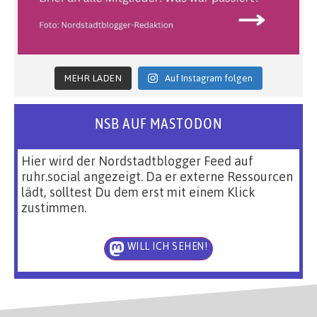
MEHR LADEN
Auf Instagram folgen
NSB AUF MASTODON
Hier wird der Nordstadtblogger Feed auf
ruhr.social angezeigt. Da er externe Ressourcen
lädt, solltest Du dem erst mit einem Klick
zustimmen.
WILL ICH SEHEN!