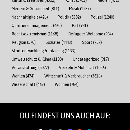
Kultur & Kreatives
(4352)
Kunst
(1701)
Medien
(471)
Medizin & Gesundheit
(811)
Musik
(1287)
Nachhaltigkeit
(426)
Politik
(5382)
Polizei
(1240)
Quartiersmanagement
(460)
Rat
(981)
Rechtsextremismus
(1168)
Refugees Welcome
(904)
Religion
(570)
Soziales
(4443)
Sport
(757)
Stadtentwicklung & -planung
(1133)
Umweltschutz & Klima
(1108)
Uncategorized
(917)
Veranstaltung
(5027)
Verkehr & Mobilität
(1056)
Wahlen
(474)
Wirtschaft & Verbraucher
(3816)
Wissenschaft
(467)
Wohnen
(784)
DU FINDEST UNS AUCH AUF: