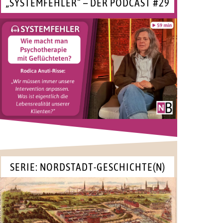
„SYSTEMFEHLER“ – DER PODCAST #29
SERIE: NORDSTADT-GESCHICHTE(N)