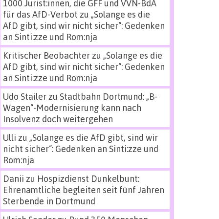
1000 Jurist:innen, die GFF und VVN-BdA
für das AfD-Verbot
zu
„Solange es die
AfD gibt, sind wir nicht sicher“: Gedenken
an Sinti:zze und Rom:nja
Kritischer Beobachter
zu
„Solange es die
AfD gibt, sind wir nicht sicher“: Gedenken
an Sinti:zze und Rom:nja
Udo Stailer
zu
Stadtbahn Dortmund: „B-
Wagen“-Modernisierung kann nach
Insolvenz doch weitergehen
Ulli
zu
„Solange es die AfD gibt, sind wir
nicht sicher“: Gedenken an Sinti:zze und
Rom:nja
Danii
zu
Hospizdienst Dunkelbunt:
Ehrenamtliche begleiten seit fünf Jahren
Sterbende in Dortmund