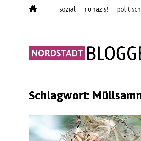
Skip
sozial
no nazis!
politisch
to
content
Schlagwort:
Müllsam