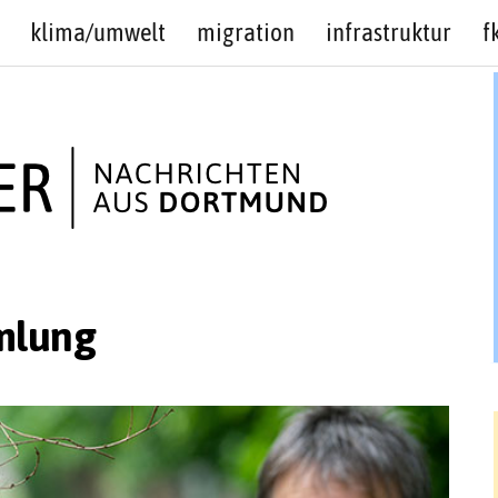
klima/umwelt
migration
infrastruktur
f
mlung