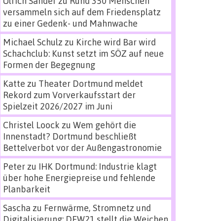
Ulrich Sander
zu
Rund 350 Menschen
versammeln sich auf dem Friedensplatz
zu einer Gedenk- und Mahnwache
Michael Schulz
zu
Kirche wird Bar wird
Schachclub: Kunst setzt im SÖZ auf neue
Formen der Begegnung
Katte
zu
Theater Dortmund meldet
Rekord zum Vorverkaufsstart der
Spielzeit 2026/2027 im Juni
Christel Loock
zu
Wem gehört die
Innenstadt? Dortmund beschließt
Bettelverbot vor der Außengastronomie
Peter
zu
IHK Dortmund: Industrie klagt
über hohe Energiepreise und fehlende
Planbarkeit
Sascha
zu
Fernwärme, Stromnetz und
Digitalisierung: DEW21 stellt die Weichen