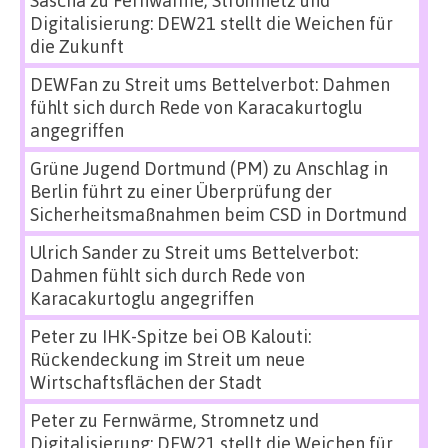
Sascha
zu
Fernwärme, Stromnetz und
Digitalisierung: DEW21 stellt die Weichen für
die Zukunft
DEWFan
zu
Streit ums Bettelverbot: Dahmen
fühlt sich durch Rede von Karacakurtoglu
angegriffen
Grüne Jugend Dortmund (PM)
zu
Anschlag in
Berlin führt zu einer Überprüfung der
Sicherheitsmaßnahmen beim CSD in Dortmund
Ulrich Sander
zu
Streit ums Bettelverbot:
Dahmen fühlt sich durch Rede von
Karacakurtoglu angegriffen
Peter
zu
IHK-Spitze bei OB Kalouti:
Rückendeckung im Streit um neue
Wirtschaftsflächen der Stadt
Peter
zu
Fernwärme, Stromnetz und
Digitalisierung: DEW21 stellt die Weichen für