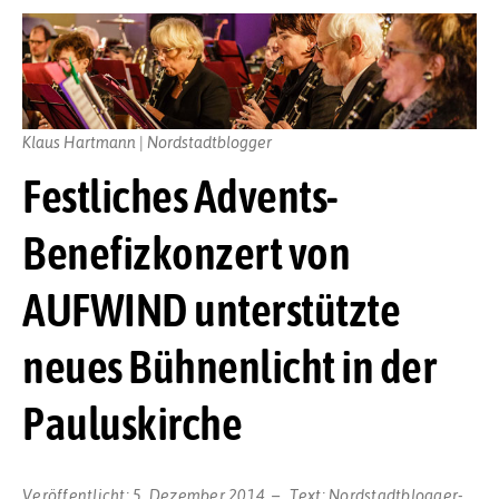
Klaus Hartmann | Nordstadtblogger
Festliches Advents-
Benefizkonzert von
AUFWIND unterstützte
neues Bühnenlicht in der
Pauluskirche
Veröffentlicht:
5. Dezember 2014
Text:
Nordstadtblogger-