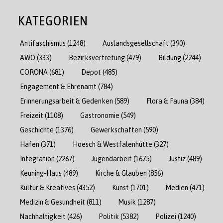
KATEGORIEN
Antifaschismus
(1248)
Auslandsgesellschaft
(390)
AWO
(333)
Bezirksvertretung
(479)
Bildung
(2244)
CORONA
(681)
Depot
(485)
Engagement & Ehrenamt
(784)
Erinnerungsarbeit & Gedenken
(589)
Flora & Fauna
(384)
Freizeit
(1108)
Gastronomie
(549)
Geschichte
(1376)
Gewerkschaften
(590)
Hafen
(371)
Hoesch & Westfalenhütte
(327)
Integration
(2267)
Jugendarbeit
(1675)
Justiz
(489)
Keuning-Haus
(489)
Kirche & Glauben
(856)
Kultur & Kreatives
(4352)
Kunst
(1701)
Medien
(471)
Medizin & Gesundheit
(811)
Musik
(1287)
Nachhaltigkeit
(426)
Politik
(5382)
Polizei
(1240)