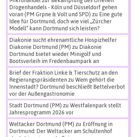
Mikrohandel zur Bekämpfung des Offenen
Drogenhandels - Köln und Düsseldorf gehen
voran (PM Grpne & Volt und SPD)
zu
Eine gute
Idee für Dortmund, doch wie viel „Zürcher
Modell“ kann Dortmund sich leisten?
Diakonie sucht ehrenamtliche Hospizhelfer
Diakonie Dortmund (PM)
zu
Diakonie
Dortmund bietet wieder Minigolf und
Bootsverleih im Fredenbaumpark an
Brief der Fraktion Linke & Tierschutz an den
Regierungspräsidenten
zu
Wem gehört die
Innenstadt? Dortmund beschließt Bettelverbot
vor der Außengastronomie
Stadt Dortmund (PM)
zu
Westfalenpark stellt
Jahresprogramm 2026 vor
Weltacker Dortmund (PM)
zu
Eröffnung in
Dortmund: Der Weltacker am Schultenhof