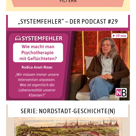
„SYSTEMFEHLER“ – DER PODCAST #29
SERIE: NORDSTADT-GESCHICHTE(N)