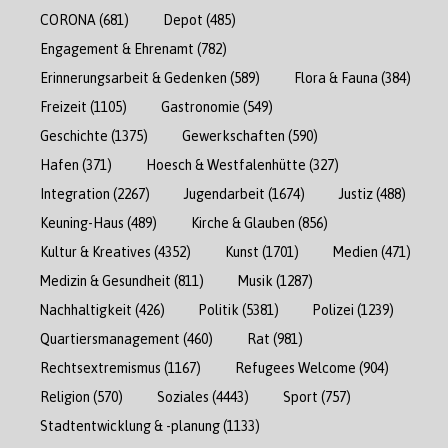
CORONA
(681)
Depot
(485)
Engagement & Ehrenamt
(782)
Erinnerungsarbeit & Gedenken
(589)
Flora & Fauna
(384)
Freizeit
(1105)
Gastronomie
(549)
Geschichte
(1375)
Gewerkschaften
(590)
Hafen
(371)
Hoesch & Westfalenhütte
(327)
Integration
(2267)
Jugendarbeit
(1674)
Justiz
(488)
Keuning-Haus
(489)
Kirche & Glauben
(856)
Kultur & Kreatives
(4352)
Kunst
(1701)
Medien
(471)
Medizin & Gesundheit
(811)
Musik
(1287)
Nachhaltigkeit
(426)
Politik
(5381)
Polizei
(1239)
Quartiersmanagement
(460)
Rat
(981)
Rechtsextremismus
(1167)
Refugees Welcome
(904)
Religion
(570)
Soziales
(4443)
Sport
(757)
Stadtentwicklung & -planung
(1133)