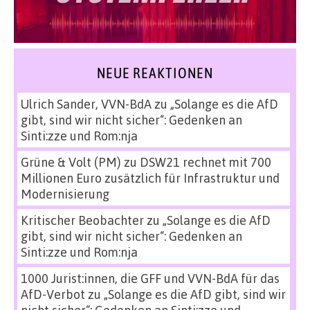
NEUE REAKTIONEN
Ulrich Sander, VVN-BdA
zu
„Solange es die AfD
gibt, sind wir nicht sicher“: Gedenken an
Sinti:zze und Rom:nja
Grüne & Volt (PM)
zu
DSW21 rechnet mit 700
Millionen Euro zusätzlich für Infrastruktur und
Modernisierung
Kritischer Beobachter
zu
„Solange es die AfD
gibt, sind wir nicht sicher“: Gedenken an
Sinti:zze und Rom:nja
1000 Jurist:innen, die GFF und VVN-BdA für das
AfD-Verbot
zu
„Solange es die AfD gibt, sind wir
nicht sicher“: Gedenken an Sinti:zze und