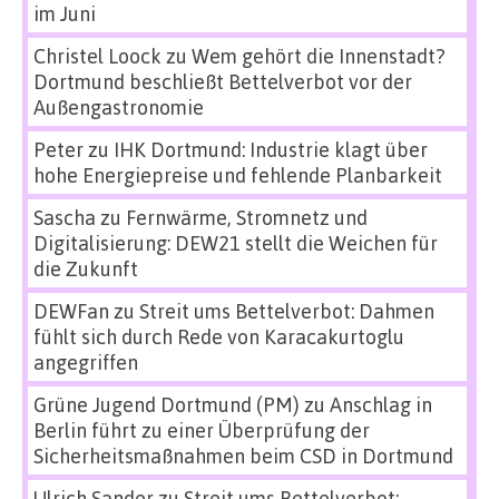
im Juni
Christel Loock
zu
Wem gehört die Innenstadt?
Dortmund beschließt Bettelverbot vor der
Außengastronomie
Peter
zu
IHK Dortmund: Industrie klagt über
hohe Energiepreise und fehlende Planbarkeit
Sascha
zu
Fernwärme, Stromnetz und
Digitalisierung: DEW21 stellt die Weichen für
die Zukunft
DEWFan
zu
Streit ums Bettelverbot: Dahmen
fühlt sich durch Rede von Karacakurtoglu
angegriffen
Grüne Jugend Dortmund (PM)
zu
Anschlag in
Berlin führt zu einer Überprüfung der
Sicherheitsmaßnahmen beim CSD in Dortmund
Ulrich Sander
zu
Streit ums Bettelverbot: