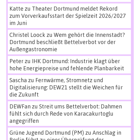
Katte
zu
Theater Dortmund meldet Rekord
zum Vorverkaufsstart der Spielzeit 2026/2027
im Juni
Christel Loock
zu
Wem gehört die Innenstadt?
Dortmund beschließt Bettelverbot vor der
Außengastronomie
Peter
zu
IHK Dortmund: Industrie klagt über
hohe Energiepreise und fehlende Planbarkeit
Sascha
zu
Fernwärme, Stromnetz und
Digitalisierung: DEW21 stellt die Weichen für
die Zukunft
DEWFan
zu
Streit ums Bettelverbot: Dahmen
fühlt sich durch Rede von Karacakurtoglu
angegriffen
Grüne Jugend Dortmund (PM)
zu
Anschlag in
Berlin führt zu einer Überprüfung der