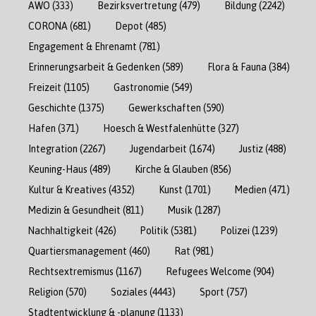
AWO
(333)
Bezirksvertretung
(479)
Bildung
(2242)
CORONA
(681)
Depot
(485)
Engagement & Ehrenamt
(781)
Erinnerungsarbeit & Gedenken
(589)
Flora & Fauna
(384)
Freizeit
(1105)
Gastronomie
(549)
Geschichte
(1375)
Gewerkschaften
(590)
Hafen
(371)
Hoesch & Westfalenhütte
(327)
Integration
(2267)
Jugendarbeit
(1674)
Justiz
(488)
Keuning-Haus
(489)
Kirche & Glauben
(856)
Kultur & Kreatives
(4352)
Kunst
(1701)
Medien
(471)
Medizin & Gesundheit
(811)
Musik
(1287)
Nachhaltigkeit
(426)
Politik
(5381)
Polizei
(1239)
Quartiersmanagement
(460)
Rat
(981)
Rechtsextremismus
(1167)
Refugees Welcome
(904)
Religion
(570)
Soziales
(4443)
Sport
(757)
Stadtentwicklung & -planung
(1133)