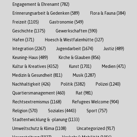
Engagement & Ehrenamt
(782)
Erinnerungsarbeit & Gedenken
(589)
Flora & Fauna
(384)
Freizeit
(1105)
Gastronomie
(549)
Geschichte
(1375)
Gewerkschaften
(590)
Hafen
(371)
Hoesch & Westfalenhütte
(327)
Integration
(2267)
Jugendarbeit
(1674)
Justiz
(489)
Keuning-Haus
(489)
Kirche & Glauben
(856)
Kultur & Kreatives
(4352)
Kunst
(1701)
Medien
(471)
Medizin & Gesundheit
(811)
Musik
(1287)
Nachhaltigkeit
(426)
Politik
(5382)
Polizei
(1240)
Quartiersmanagement
(460)
Rat
(981)
Rechtsextremismus
(1168)
Refugees Welcome
(904)
Religion
(570)
Soziales
(4443)
Sport
(757)
Stadtentwicklung & -planung
(1133)
Umweltschutz & Klima
(1108)
Uncategorized
(917)