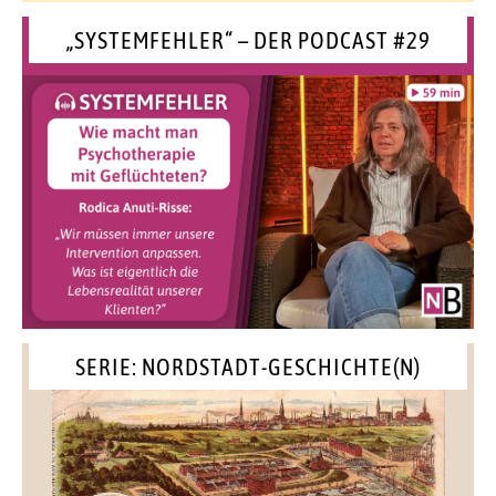
„SYSTEMFEHLER“ – DER PODCAST #29
SERIE: NORDSTADT-GESCHICHTE(N)