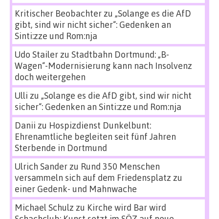
Kritischer Beobachter
zu
„Solange es die AfD
gibt, sind wir nicht sicher“: Gedenken an
Sinti:zze und Rom:nja
Udo Stailer
zu
Stadtbahn Dortmund: „B-
Wagen“-Modernisierung kann nach Insolvenz
doch weitergehen
Ulli
zu
„Solange es die AfD gibt, sind wir nicht
sicher“: Gedenken an Sinti:zze und Rom:nja
Danii
zu
Hospizdienst Dunkelbunt:
Ehrenamtliche begleiten seit fünf Jahren
Sterbende in Dortmund
Ulrich Sander
zu
Rund 350 Menschen
versammeln sich auf dem Friedensplatz zu
einer Gedenk- und Mahnwache
Michael Schulz
zu
Kirche wird Bar wird
Schachclub: Kunst setzt im SÖZ auf neue