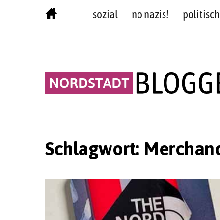
Skip
sozial
no nazis!
politisch
to
content
Schlagwort:
Merchand