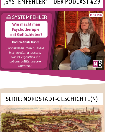
„SYSTEMFEHLER“ – DER PODCAST #29
SERIE: NORDSTADT-GESCHICHTE(N)