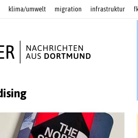
klima/umwelt
migration
infrastruktur
f
ising