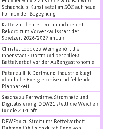
Michael Schulz
zu
Kirche wird Bar wird
Schachclub: Kunst setzt im SÖZ auf neue
Formen der Begegnung
Katte
zu
Theater Dortmund meldet
Rekord zum Vorverkaufsstart der
Spielzeit 2026/2027 im Juni
Christel Loock
zu
Wem gehört die
Innenstadt? Dortmund beschließt
Bettelverbot vor der Außengastronomie
Peter
zu
IHK Dortmund: Industrie klagt
über hohe Energiepreise und fehlende
Planbarkeit
Sascha
zu
Fernwärme, Stromnetz und
Digitalisierung: DEW21 stellt die Weichen
für die Zukunft
DEWFan
zu
Streit ums Bettelverbot:
Dahmen fühlt sich durch Rede von