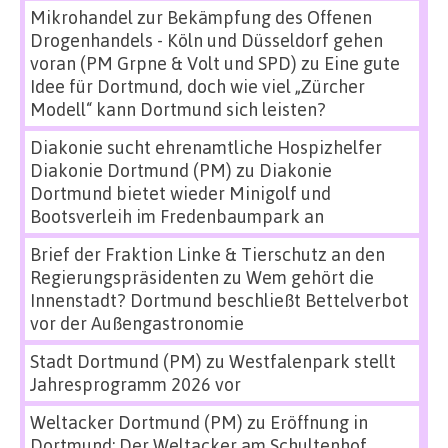
Mikrohandel zur Bekämpfung des Offenen
Drogenhandels - Köln und Düsseldorf gehen
voran (PM Grpne & Volt und SPD)
zu
Eine gute
Idee für Dortmund, doch wie viel „Zürcher
Modell“ kann Dortmund sich leisten?
Diakonie sucht ehrenamtliche Hospizhelfer
Diakonie Dortmund (PM)
zu
Diakonie
Dortmund bietet wieder Minigolf und
Bootsverleih im Fredenbaumpark an
Brief der Fraktion Linke & Tierschutz an den
Regierungspräsidenten
zu
Wem gehört die
Innenstadt? Dortmund beschließt Bettelverbot
vor der Außengastronomie
Stadt Dortmund (PM)
zu
Westfalenpark stellt
Jahresprogramm 2026 vor
Weltacker Dortmund (PM)
zu
Eröffnung in
Dortmund: Der Weltacker am Schultenhof