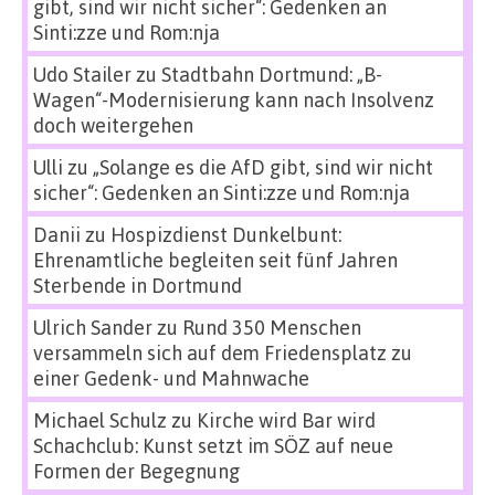
gibt, sind wir nicht sicher“: Gedenken an
Sinti:zze und Rom:nja
Udo Stailer
zu
Stadtbahn Dortmund: „B-
Wagen“-Modernisierung kann nach Insolvenz
doch weitergehen
Ulli
zu
„Solange es die AfD gibt, sind wir nicht
sicher“: Gedenken an Sinti:zze und Rom:nja
Danii
zu
Hospizdienst Dunkelbunt:
Ehrenamtliche begleiten seit fünf Jahren
Sterbende in Dortmund
Ulrich Sander
zu
Rund 350 Menschen
versammeln sich auf dem Friedensplatz zu
einer Gedenk- und Mahnwache
Michael Schulz
zu
Kirche wird Bar wird
Schachclub: Kunst setzt im SÖZ auf neue
Formen der Begegnung