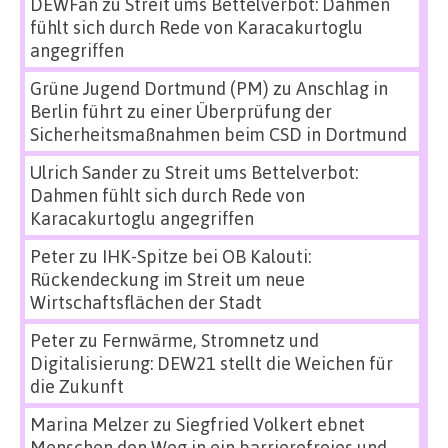
DEWFan
zu
Streit ums Bettelverbot: Dahmen
fühlt sich durch Rede von Karacakurtoglu
angegriffen
Grüne Jugend Dortmund (PM)
zu
Anschlag in
Berlin führt zu einer Überprüfung der
Sicherheitsmaßnahmen beim CSD in Dortmund
Ulrich Sander
zu
Streit ums Bettelverbot:
Dahmen fühlt sich durch Rede von
Karacakurtoglu angegriffen
Peter
zu
IHK-Spitze bei OB Kalouti:
Rückendeckung im Streit um neue
Wirtschaftsflächen der Stadt
Peter
zu
Fernwärme, Stromnetz und
Digitalisierung: DEW21 stellt die Weichen für
die Zukunft
Marina Melzer
zu
Siegfried Volkert ebnet
Menschen den Weg in ein barrierefreies und