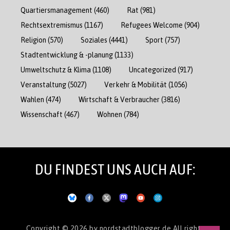
Quartiersmanagement
(460)
Rat
(981)
Rechtsextremismus
(1167)
Refugees Welcome
(904)
Religion
(570)
Soziales
(4441)
Sport
(757)
Stadtentwicklung & -planung
(1133)
Umweltschutz & Klima
(1108)
Uncategorized
(917)
Veranstaltung
(5027)
Verkehr & Mobilität
(1056)
Wahlen
(474)
Wirtschaft & Verbraucher
(3816)
Wissenschaft
(467)
Wohnen
(784)
DU FINDEST UNS AUCH AUF:
Copyright © 2026
by nordstadtblogger.de
All rights