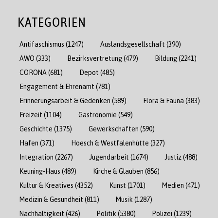
KATEGORIEN
Antifaschismus
(1247)
Auslandsgesellschaft
(390)
AWO
(333)
Bezirksvertretung
(479)
Bildung
(2241)
CORONA
(681)
Depot
(485)
Engagement & Ehrenamt
(781)
Erinnerungsarbeit & Gedenken
(589)
Flora & Fauna
(383)
Freizeit
(1104)
Gastronomie
(549)
Geschichte
(1375)
Gewerkschaften
(590)
Hafen
(371)
Hoesch & Westfalenhütte
(327)
Integration
(2267)
Jugendarbeit
(1674)
Justiz
(488)
Keuning-Haus
(489)
Kirche & Glauben
(856)
Kultur & Kreatives
(4352)
Kunst
(1701)
Medien
(471)
Medizin & Gesundheit
(811)
Musik
(1287)
Nachhaltigkeit
(426)
Politik
(5380)
Polizei
(1239)