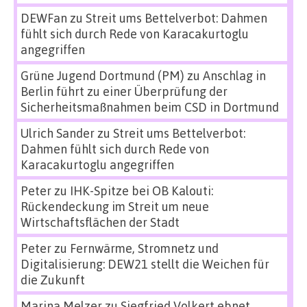
DEWFan
zu
Streit ums Bettelverbot: Dahmen
fühlt sich durch Rede von Karacakurtoglu
angegriffen
Grüne Jugend Dortmund (PM)
zu
Anschlag in
Berlin führt zu einer Überprüfung der
Sicherheitsmaßnahmen beim CSD in Dortmund
Ulrich Sander
zu
Streit ums Bettelverbot:
Dahmen fühlt sich durch Rede von
Karacakurtoglu angegriffen
Peter
zu
IHK-Spitze bei OB Kalouti:
Rückendeckung im Streit um neue
Wirtschaftsflächen der Stadt
Peter
zu
Fernwärme, Stromnetz und
Digitalisierung: DEW21 stellt die Weichen für
die Zukunft
Marina Melzer
zu
Siegfried Volkert ebnet