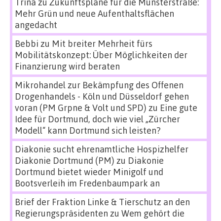
Trina
zu
Zukunftspläne für die Münsterstraße:
Mehr Grün und neue Aufenthaltsflächen
angedacht
Bebbi
zu
Mit breiter Mehrheit fürs
Mobilitätskonzept: Über Möglichkeiten der
Finanzierung wird beraten
Mikrohandel zur Bekämpfung des Offenen
Drogenhandels - Köln und Düsseldorf gehen
voran (PM Grpne & Volt und SPD)
zu
Eine gute
Idee für Dortmund, doch wie viel „Zürcher
Modell“ kann Dortmund sich leisten?
Diakonie sucht ehrenamtliche Hospizhelfer
Diakonie Dortmund (PM)
zu
Diakonie
Dortmund bietet wieder Minigolf und
Bootsverleih im Fredenbaumpark an
Brief der Fraktion Linke & Tierschutz an den
Regierungspräsidenten
zu
Wem gehört die