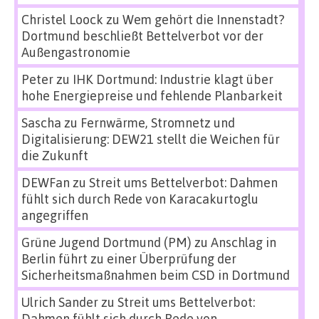
Christel Loock
zu
Wem gehört die Innenstadt?
Dortmund beschließt Bettelverbot vor der
Außengastronomie
Peter
zu
IHK Dortmund: Industrie klagt über
hohe Energiepreise und fehlende Planbarkeit
Sascha
zu
Fernwärme, Stromnetz und
Digitalisierung: DEW21 stellt die Weichen für
die Zukunft
DEWFan
zu
Streit ums Bettelverbot: Dahmen
fühlt sich durch Rede von Karacakurtoglu
angegriffen
Grüne Jugend Dortmund (PM)
zu
Anschlag in
Berlin führt zu einer Überprüfung der
Sicherheitsmaßnahmen beim CSD in Dortmund
Ulrich Sander
zu
Streit ums Bettelverbot:
Dahmen fühlt sich durch Rede von