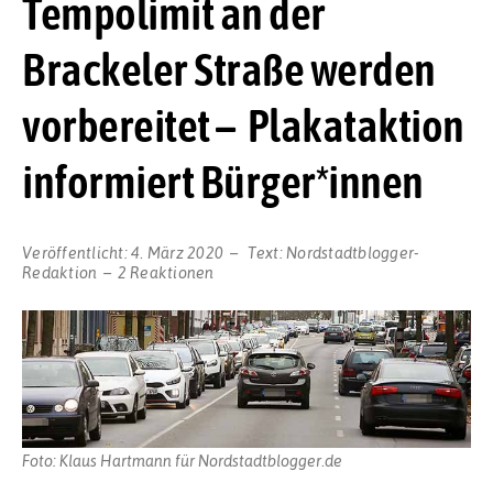
Tempolimit an der
Brackeler Straße werden
vorbereitet – Plakataktion
informiert Bürger*innen
Veröffentlicht:
4. März 2020
Text:
Nordstadtblogger-
Redaktion
2 Reaktionen
Foto: Klaus Hartmann für Nordstadtblogger.de