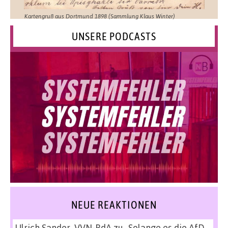
Kartengruß aus Dortmund 1898 (Sammlung Klaus Winter)
UNSERE PODCASTS
NEUE REAKTIONEN
Ulrich Sander, VVN-BdA
zu
„Solange es die AfD