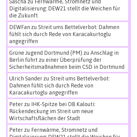
Sascha
zu
Fernwärme, Stromnetz und
Digitalisierung: DEW21 stellt die Weichen für
die Zukunft
DEWFan
zu
Streit ums Bettelverbot: Dahmen
fühlt sich durch Rede von Karacakurtoglu
angegriffen
Grüne Jugend Dortmund (PM)
zu
Anschlag in
Berlin führt zu einer Überprüfung der
Sicherheitsmaßnahmen beim CSD in Dortmund
Ulrich Sander
zu
Streit ums Bettelverbot:
Dahmen fühlt sich durch Rede von
Karacakurtoglu angegriffen
Peter
zu
IHK-Spitze bei OB Kalouti:
Rückendeckung im Streit um neue
Wirtschaftsflächen der Stadt
Peter
zu
Fernwärme, Stromnetz und
Digitalisierung: DEW21 stellt die Weichen für