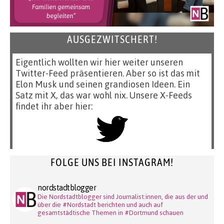
AUSGEZWITSCHERT!
Eigentlich wollten wir hier weiter unseren
Twitter-Feed präsentieren. Aber so ist das mit
Elon Musk und seinen grandiosen Ideen. Ein
Satz mit X, das war wohl nix. Unsere X-Feeds
findet ihr aber hier:
FOLGE UNS BEI INSTAGRAM!
nordstadtblogger
Die Nordstadtblogger sind Journalist:innen, die aus der und
über die #Nordstadt berichten und auch auf
gesamtstädtische Themen in #Dortmund schauen