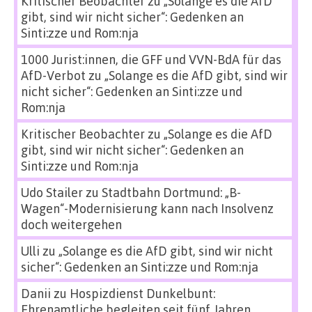
Kritischer Beobachter
zu
„Solange es die AfD
gibt, sind wir nicht sicher“: Gedenken an
Sinti:zze und Rom:nja
1000 Jurist:innen, die GFF und VVN-BdA für das
AfD-Verbot
zu
„Solange es die AfD gibt, sind wir
nicht sicher“: Gedenken an Sinti:zze und
Rom:nja
Kritischer Beobachter
zu
„Solange es die AfD
gibt, sind wir nicht sicher“: Gedenken an
Sinti:zze und Rom:nja
Udo Stailer
zu
Stadtbahn Dortmund: „B-
Wagen“-Modernisierung kann nach Insolvenz
doch weitergehen
Ulli
zu
„Solange es die AfD gibt, sind wir nicht
sicher“: Gedenken an Sinti:zze und Rom:nja
Danii
zu
Hospizdienst Dunkelbunt:
Ehrenamtliche begleiten seit fünf Jahren