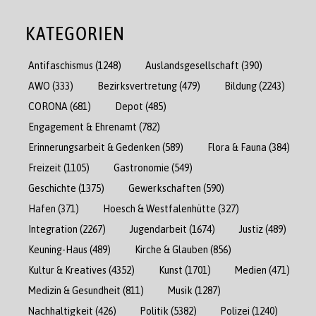
KATEGORIEN
Antifaschismus
(1248)
Auslandsgesellschaft
(390)
AWO
(333)
Bezirksvertretung
(479)
Bildung
(2243)
CORONA
(681)
Depot
(485)
Engagement & Ehrenamt
(782)
Erinnerungsarbeit & Gedenken
(589)
Flora & Fauna
(384)
Freizeit
(1105)
Gastronomie
(549)
Geschichte
(1375)
Gewerkschaften
(590)
Hafen
(371)
Hoesch & Westfalenhütte
(327)
Integration
(2267)
Jugendarbeit
(1674)
Justiz
(489)
Keuning-Haus
(489)
Kirche & Glauben
(856)
Kultur & Kreatives
(4352)
Kunst
(1701)
Medien
(471)
Medizin & Gesundheit
(811)
Musik
(1287)
Nachhaltigkeit
(426)
Politik
(5382)
Polizei
(1240)