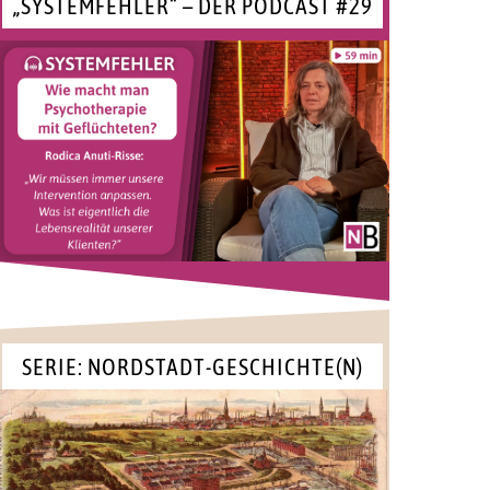
„SYSTEMFEHLER“ – DER PODCAST #29
SERIE: NORDSTADT-GESCHICHTE(N)