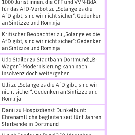
1000 Jurist:innen, die GFF und VVN-BdA
für das AfD-Verbot
zu
„Solange es die
AfD gibt, sind wir nicht sicher“: Gedenken
an Sinti:zze und Rom:nja
Kritischer Beobachter
zu
„Solange es die
AfD gibt, sind wir nicht sicher“: Gedenken
an Sinti:zze und Rom:nja
Udo Stailer
zu
Stadtbahn Dortmund: „B-
Wagen“-Modernisierung kann nach
Insolvenz doch weitergehen
Ulli
zu
„Solange es die AfD gibt, sind wir
nicht sicher“: Gedenken an Sinti:zze und
Rom:nja
Danii
zu
Hospizdienst Dunkelbunt:
Ehrenamtliche begleiten seit fünf Jahren
Sterbende in Dortmund