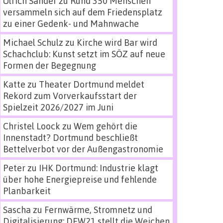
Ulrich Sander
zu
Rund 350 Menschen
versammeln sich auf dem Friedensplatz
zu einer Gedenk- und Mahnwache
Michael Schulz
zu
Kirche wird Bar wird
Schachclub: Kunst setzt im SÖZ auf neue
Formen der Begegnung
Katte
zu
Theater Dortmund meldet
Rekord zum Vorverkaufsstart der
Spielzeit 2026/2027 im Juni
Christel Loock
zu
Wem gehört die
Innenstadt? Dortmund beschließt
Bettelverbot vor der Außengastronomie
Peter
zu
IHK Dortmund: Industrie klagt
über hohe Energiepreise und fehlende
Planbarkeit
Sascha
zu
Fernwärme, Stromnetz und
Digitalisierung: DEW21 stellt die Weichen