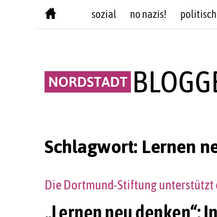
Skip
sozial
no nazis!
politisch
to
content
Schlagwort:
Lernen n
Die Dortmund-Stiftung unterstützt
„Lernen neu denken“: I