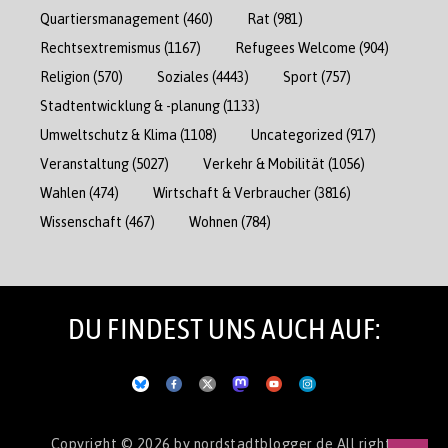
Quartiersmanagement
(460)
Rat
(981)
Rechtsextremismus
(1167)
Refugees Welcome
(904)
Religion
(570)
Soziales
(4443)
Sport
(757)
Stadtentwicklung & -planung
(1133)
Umweltschutz & Klima
(1108)
Uncategorized
(917)
Veranstaltung
(5027)
Verkehr & Mobilität
(1056)
Wahlen
(474)
Wirtschaft & Verbraucher
(3816)
Wissenschaft
(467)
Wohnen
(784)
DU FINDEST UNS AUCH AUF:
Copyright © 2026
by nordstadtblogger.de
All rights