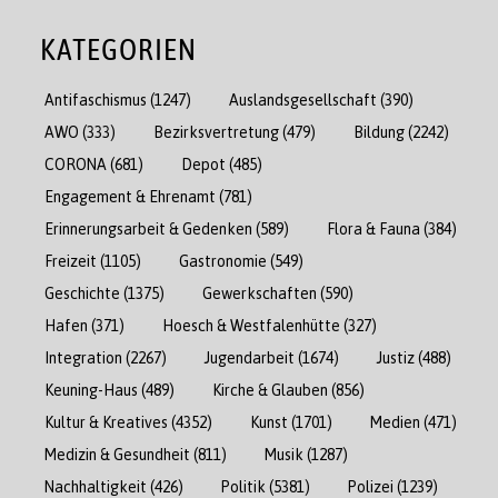
KATEGORIEN
Antifaschismus
(1247)
Auslandsgesellschaft
(390)
AWO
(333)
Bezirksvertretung
(479)
Bildung
(2242)
CORONA
(681)
Depot
(485)
Engagement & Ehrenamt
(781)
Erinnerungsarbeit & Gedenken
(589)
Flora & Fauna
(384)
Freizeit
(1105)
Gastronomie
(549)
Geschichte
(1375)
Gewerkschaften
(590)
Hafen
(371)
Hoesch & Westfalenhütte
(327)
Integration
(2267)
Jugendarbeit
(1674)
Justiz
(488)
Keuning-Haus
(489)
Kirche & Glauben
(856)
Kultur & Kreatives
(4352)
Kunst
(1701)
Medien
(471)
Medizin & Gesundheit
(811)
Musik
(1287)
Nachhaltigkeit
(426)
Politik
(5381)
Polizei
(1239)