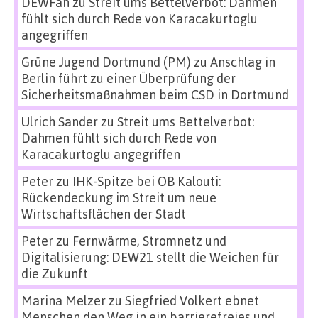
DEWFan
zu
Streit ums Bettelverbot: Dahmen
fühlt sich durch Rede von Karacakurtoglu
angegriffen
Grüne Jugend Dortmund (PM)
zu
Anschlag in
Berlin führt zu einer Überprüfung der
Sicherheitsmaßnahmen beim CSD in Dortmund
Ulrich Sander
zu
Streit ums Bettelverbot:
Dahmen fühlt sich durch Rede von
Karacakurtoglu angegriffen
Peter
zu
IHK-Spitze bei OB Kalouti:
Rückendeckung im Streit um neue
Wirtschaftsflächen der Stadt
Peter
zu
Fernwärme, Stromnetz und
Digitalisierung: DEW21 stellt die Weichen für
die Zukunft
Marina Melzer
zu
Siegfried Volkert ebnet
Menschen den Weg in ein barrierefreies und