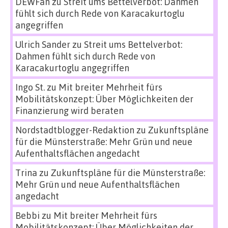
DEWFan
zu
Streit ums Bettelverbot: Dahmen
fühlt sich durch Rede von Karacakurtoglu
angegriffen
Ulrich Sander
zu
Streit ums Bettelverbot:
Dahmen fühlt sich durch Rede von
Karacakurtoglu angegriffen
Ingo St.
zu
Mit breiter Mehrheit fürs
Mobilitätskonzept: Über Möglichkeiten der
Finanzierung wird beraten
Nordstadtblogger-Redaktion
zu
Zukunftspläne
für die Münsterstraße: Mehr Grün und neue
Aufenthaltsflächen angedacht
Trina
zu
Zukunftspläne für die Münsterstraße:
Mehr Grün und neue Aufenthaltsflächen
angedacht
Bebbi
zu
Mit breiter Mehrheit fürs
Mobilitätskonzept: Über Möglichkeiten der