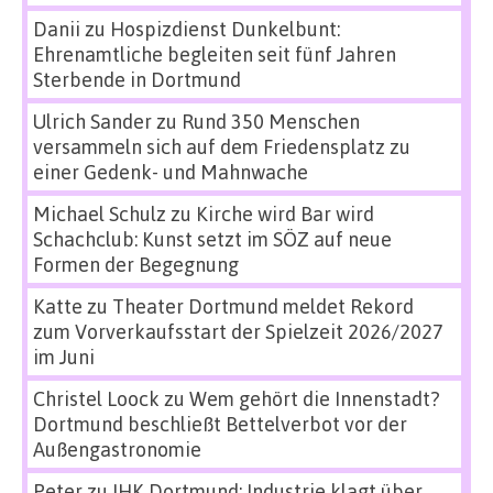
Danii
zu
Hospizdienst Dunkelbunt:
Ehrenamtliche begleiten seit fünf Jahren
Sterbende in Dortmund
Ulrich Sander
zu
Rund 350 Menschen
versammeln sich auf dem Friedensplatz zu
einer Gedenk- und Mahnwache
Michael Schulz
zu
Kirche wird Bar wird
Schachclub: Kunst setzt im SÖZ auf neue
Formen der Begegnung
Katte
zu
Theater Dortmund meldet Rekord
zum Vorverkaufsstart der Spielzeit 2026/2027
im Juni
Christel Loock
zu
Wem gehört die Innenstadt?
Dortmund beschließt Bettelverbot vor der
Außengastronomie
Peter
zu
IHK Dortmund: Industrie klagt über