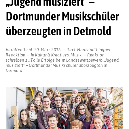
„Jugend musiziert“ –
Dortmunder Musikschüler
überzeugten in Detmold
Veröffentlicht:
20. März 2016
Text:
Nordstadtblogger-
Redaktion
In
Kultur & Kreatives
,
Musik
Reaktion
schreiben
zu Tolle Erfolge beim Landeswettbewerb „Jugend
musiziert“ – Dortmunder Musikschüler überzeugten in
Detmold