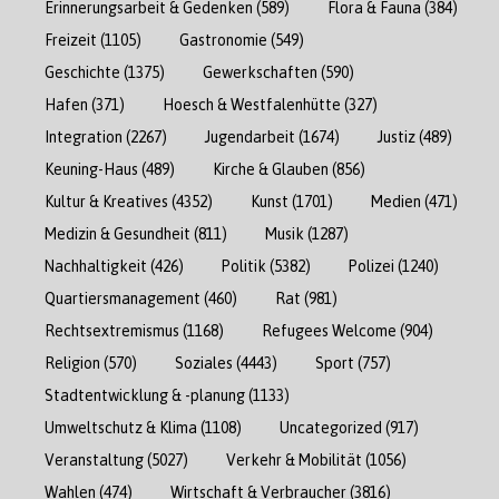
Erinnerungsarbeit & Gedenken
(589)
Flora & Fauna
(384)
Freizeit
(1105)
Gastronomie
(549)
Geschichte
(1375)
Gewerkschaften
(590)
Hafen
(371)
Hoesch & Westfalenhütte
(327)
Integration
(2267)
Jugendarbeit
(1674)
Justiz
(489)
Keuning-Haus
(489)
Kirche & Glauben
(856)
Kultur & Kreatives
(4352)
Kunst
(1701)
Medien
(471)
Medizin & Gesundheit
(811)
Musik
(1287)
Nachhaltigkeit
(426)
Politik
(5382)
Polizei
(1240)
Quartiersmanagement
(460)
Rat
(981)
Rechtsextremismus
(1168)
Refugees Welcome
(904)
Religion
(570)
Soziales
(4443)
Sport
(757)
Stadtentwicklung & -planung
(1133)
Umweltschutz & Klima
(1108)
Uncategorized
(917)
Veranstaltung
(5027)
Verkehr & Mobilität
(1056)
Wahlen
(474)
Wirtschaft & Verbraucher
(3816)