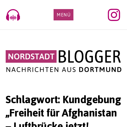
Skip
to
MENÜ
content
Schlagwort:
Kundgebung
„Freiheit für Afghanistan
– Luftbrücke jetzt!