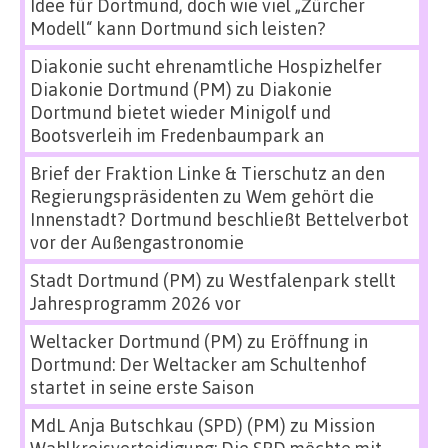
Idee für Dortmund, doch wie viel „Zürcher
Modell“ kann Dortmund sich leisten?
Diakonie sucht ehrenamtliche Hospizhelfer
Diakonie Dortmund (PM)
zu
Diakonie
Dortmund bietet wieder Minigolf und
Bootsverleih im Fredenbaumpark an
Brief der Fraktion Linke & Tierschutz an den
Regierungspräsidenten
zu
Wem gehört die
Innenstadt? Dortmund beschließt Bettelverbot
vor der Außengastronomie
Stadt Dortmund (PM)
zu
Westfalenpark stellt
Jahresprogramm 2026 vor
Weltacker Dortmund (PM)
zu
Eröffnung in
Dortmund: Der Weltacker am Schultenhof
startet in seine erste Saison
MdL Anja Butschkau (SPD) (PM)
zu
Mission
Wahlkreisverteidigung: Die SPD möchte mit