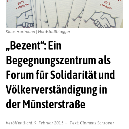
Klaus Hartmann | Nordstadtblogger
„Bezent“: Ein
Begegnungszentrum als
Forum für Solidarität und
Völkerverständigung in
der Münsterstraße
Veröffentlicht:
9. Februar 2015
Text:
Clemens Schroeer