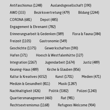
Antifaschismus
(1248)
Auslandsgesellschaft
(390)
AWO
(333)
Bezirksvertretung
(479)
Bildung
(2244)
CORONA
(681)
Depot
(485)
Engagement & Ehrenamt
(782)
Erinnerungsarbeit & Gedenken
(589)
Flora & Fauna
(384)
Freizeit
(1105)
Gastronomie
(549)
Geschichte
(1375)
Gewerkschaften
(590)
Hafen
(371)
Hoesch & Westfalenhütte
(327)
Integration
(2267)
Jugendarbeit
(1674)
Justiz
(489)
Keuning-Haus
(489)
Kirche & Glauben
(856)
Kultur & Kreatives
(4352)
Kunst
(1701)
Medien
(471)
Medizin & Gesundheit
(811)
Musik
(1287)
Nachhaltigkeit
(426)
Politik
(5382)
Polizei
(1240)
Quartiersmanagement
(460)
Rat
(981)
Rechtsextremismus
(1168)
Refugees Welcome
(904)