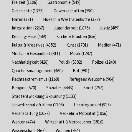
Freizeit
(1106)
Gastronomie
(549)
Geschichte
(1375)
Gewerkschaften
(590)
Hafen
(371)
Hoesch & Westfalenhütte
(327)
Integration
(2267)
Jugendarbeit
(1675)
Justiz
(489)
Keuning-Haus
(489)
Kirche & Glauben
(856)
Kultur & Kreatives
(4352)
Kunst
(1701)
Medien
(471)
Medizin & Gesundheit
(811)
Musik
(1287)
Nachhaltigkeit
(426)
Politik
(5382)
Polizei
(1240)
Quartiersmanagement
(460)
Rat
(981)
Rechtsextremismus
(1168)
Refugees Welcome
(904)
Religion
(570)
Soziales
(4443)
Sport
(757)
Stadtentwicklung & -planung
(1133)
Umweltschutz & Klima
(1108)
Uncategorized
(917)
Veranstaltung
(5027)
Verkehr & Mobilität
(1056)
Wahlen
(474)
Wirtschaft & Verbraucher
(3816)
Wissenschaft
(467)
Wohnen
(784)