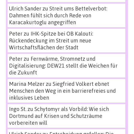
Ulrich Sander
zu
Streit ums Bettelverbot:
Dahmen fühlt sich durch Rede von
Karacakurtoglu angegriffen
Peter
zu
IHK-Spitze bei OB Kalouti:
Rückendeckung im Streit um neue
Wirtschaftsflächen der Stadt
Peter
zu
Fernwärme, Stromnetz und
Digitalisierung: DEW21 stellt die Weichen für
die Zukunft
Marina Melzer
zu
Siegfried Volkert ebnet
Menschen den Weg in ein barrierefreies und
inklusives Leben
Ingo St.
zu
Schytomyr als Vorbild: Wie sich
Dortmund auf Krisen und Schutzräume
vorbereiten will
Ulrich Sander
zu
Entscheidung gefallen: Die