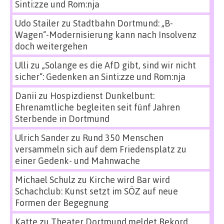
Sinti:zze und Rom:nja
Udo Stailer
zu
Stadtbahn Dortmund: „B-
Wagen“-Modernisierung kann nach Insolvenz
doch weitergehen
Ulli
zu
„Solange es die AfD gibt, sind wir nicht
sicher“: Gedenken an Sinti:zze und Rom:nja
Danii
zu
Hospizdienst Dunkelbunt:
Ehrenamtliche begleiten seit fünf Jahren
Sterbende in Dortmund
Ulrich Sander
zu
Rund 350 Menschen
versammeln sich auf dem Friedensplatz zu
einer Gedenk- und Mahnwache
Michael Schulz
zu
Kirche wird Bar wird
Schachclub: Kunst setzt im SÖZ auf neue
Formen der Begegnung
Katte
zu
Theater Dortmund meldet Rekord