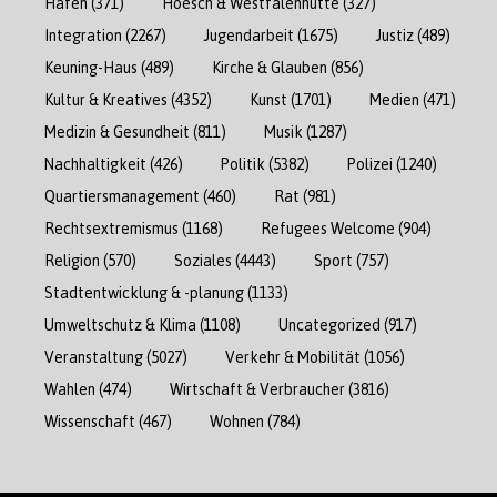
Hafen
(371)
Hoesch & Westfalenhütte
(327)
Integration
(2267)
Jugendarbeit
(1675)
Justiz
(489)
Keuning-Haus
(489)
Kirche & Glauben
(856)
Kultur & Kreatives
(4352)
Kunst
(1701)
Medien
(471)
Medizin & Gesundheit
(811)
Musik
(1287)
Nachhaltigkeit
(426)
Politik
(5382)
Polizei
(1240)
Quartiersmanagement
(460)
Rat
(981)
Rechtsextremismus
(1168)
Refugees Welcome
(904)
Religion
(570)
Soziales
(4443)
Sport
(757)
Stadtentwicklung & -planung
(1133)
Umweltschutz & Klima
(1108)
Uncategorized
(917)
Veranstaltung
(5027)
Verkehr & Mobilität
(1056)
Wahlen
(474)
Wirtschaft & Verbraucher
(3816)
Wissenschaft
(467)
Wohnen
(784)