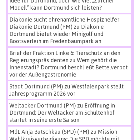
Idee für Dortmund, doch wie viel „Zürcher
Modell“ kann Dortmund sich leisten?
Diakonie sucht ehrenamtliche Hospizhelfer
Diakonie Dortmund (PM)
zu
Diakonie
Dortmund bietet wieder Minigolf und
Bootsverleih im Fredenbaumpark an
Brief der Fraktion Linke & Tierschutz an den
Regierungspräsidenten
zu
Wem gehört die
Innenstadt? Dortmund beschließt Bettelverbot
vor der Außengastronomie
Stadt Dortmund (PM)
zu
Westfalenpark stellt
Jahresprogramm 2026 vor
Weltacker Dortmund (PM)
zu
Eröffnung in
Dortmund: Der Weltacker am Schultenhof
startet in seine erste Saison
MdL Anja Butschkau (SPD) (PM)
zu
Mission
Wahlkreisverteidigung: Die SPD möchte mit