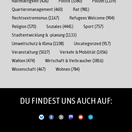
Nachhaltigkeit
(426)
Politik
(5380)
Polizei
(1239)
Quartiersmanagement
(460)
Rat
(981)
Rechtsextremismus
(1167)
Refugees Welcome
(904)
Religion
(570)
Soziales
(4441)
Sport
(757)
Stadtentwicklung & -planung
(1133)
Umweltschutz & Klima
(1108)
Uncategorized
(917)
Veranstaltung
(5027)
Verkehr & Mobilität
(1056)
Wahlen
(474)
Wirtschaft & Verbraucher
(3816)
Wissenschaft
(467)
Wohnen
(784)
DU FINDEST UNS AUCH AUF: