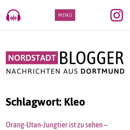
Skip
to
MENÜ
content
Schlagwort:
Kleo
Orang-Utan-Jungtier ist zu sehen –