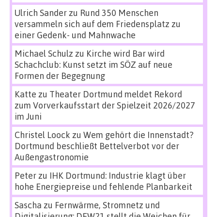
Ulrich Sander
zu
Rund 350 Menschen
versammeln sich auf dem Friedensplatz zu
einer Gedenk- und Mahnwache
Michael Schulz
zu
Kirche wird Bar wird
Schachclub: Kunst setzt im SÖZ auf neue
Formen der Begegnung
Katte
zu
Theater Dortmund meldet Rekord
zum Vorverkaufsstart der Spielzeit 2026/2027
im Juni
Christel Loock
zu
Wem gehört die Innenstadt?
Dortmund beschließt Bettelverbot vor der
Außengastronomie
Peter
zu
IHK Dortmund: Industrie klagt über
hohe Energiepreise und fehlende Planbarkeit
Sascha
zu
Fernwärme, Stromnetz und
Digitalisierung: DEW21 stellt die Weichen für