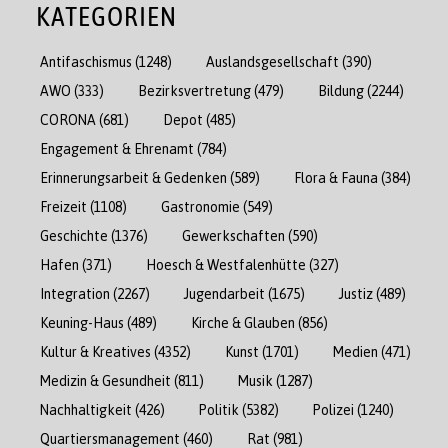
KATEGORIEN
Antifaschismus
(1248)
Auslandsgesellschaft
(390)
AWO
(333)
Bezirksvertretung
(479)
Bildung
(2244)
CORONA
(681)
Depot
(485)
Engagement & Ehrenamt
(784)
Erinnerungsarbeit & Gedenken
(589)
Flora & Fauna
(384)
Freizeit
(1108)
Gastronomie
(549)
Geschichte
(1376)
Gewerkschaften
(590)
Hafen
(371)
Hoesch & Westfalenhütte
(327)
Integration
(2267)
Jugendarbeit
(1675)
Justiz
(489)
Keuning-Haus
(489)
Kirche & Glauben
(856)
Kultur & Kreatives
(4352)
Kunst
(1701)
Medien
(471)
Medizin & Gesundheit
(811)
Musik
(1287)
Nachhaltigkeit
(426)
Politik
(5382)
Polizei
(1240)
Quartiersmanagement
(460)
Rat
(981)