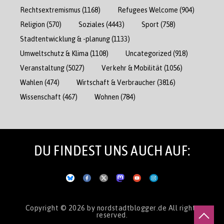
Rechtsextremismus
(1168)
Refugees Welcome
(904)
Religion
(570)
Soziales
(4443)
Sport
(758)
Stadtentwicklung & -planung
(1133)
Umweltschutz & Klima
(1108)
Uncategorized
(918)
Veranstaltung
(5027)
Verkehr & Mobilität
(1056)
Wahlen
(474)
Wirtschaft & Verbraucher
(3816)
Wissenschaft
(467)
Wohnen
(784)
DU FINDEST UNS AUCH AUF:
Copyright © 2026
by nordstadtblogger.de
All rights
reserved.