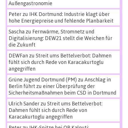
Außengastronomie
Peter
zu
IHK Dortmund: Industrie klagt über
hohe Energiepreise und fehlende Planbarkeit
Sascha
zu
Fernwärme, Stromnetz und
Digitalisierung: DEW21 stellt die Weichen für
die Zukunft
DEWFan
zu
Streit ums Bettelverbot: Dahmen
fühlt sich durch Rede von Karacakurtoglu
angegriffen
Grüne Jugend Dortmund (PM)
zu
Anschlag in
Berlin führt zu einer Überprüfung der
Sicherheitsmaßnahmen beim CSD in Dortmund
Ulrich Sander
zu
Streit ums Bettelverbot:
Dahmen fühlt sich durch Rede von
Karacakurtoglu angegriffen
Peter
zu
IHK-Spitze bei OB Kalouti: