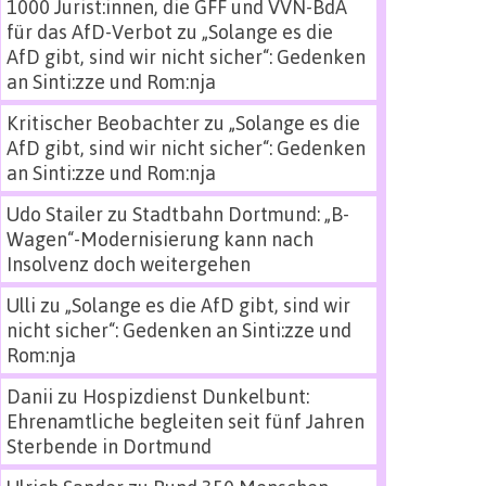
1000 Jurist:innen, die GFF und VVN-BdA
für das AfD-Verbot
zu
„Solange es die
AfD gibt, sind wir nicht sicher“: Gedenken
an Sinti:zze und Rom:nja
Kritischer Beobachter
zu
„Solange es die
AfD gibt, sind wir nicht sicher“: Gedenken
an Sinti:zze und Rom:nja
Udo Stailer
zu
Stadtbahn Dortmund: „B-
Wagen“-Modernisierung kann nach
Insolvenz doch weitergehen
Ulli
zu
„Solange es die AfD gibt, sind wir
nicht sicher“: Gedenken an Sinti:zze und
Rom:nja
Danii
zu
Hospizdienst Dunkelbunt:
Ehrenamtliche begleiten seit fünf Jahren
Sterbende in Dortmund