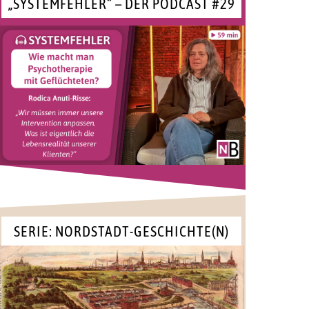
„SYSTEMFEHLER“ – DER PODCAST #29
SERIE: NORDSTADT-GESCHICHTE(N)