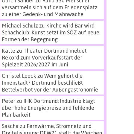
Ulrich Sander
zu
Rund 350 Menschen
versammeln sich auf dem Friedensplatz
zu einer Gedenk- und Mahnwache
Michael Schulz
zu
Kirche wird Bar wird
Schachclub: Kunst setzt im SÖZ auf neue
Formen der Begegnung
Katte
zu
Theater Dortmund meldet
Rekord zum Vorverkaufsstart der
Spielzeit 2026/2027 im Juni
Christel Loock
zu
Wem gehört die
Innenstadt? Dortmund beschließt
Bettelverbot vor der Außengastronomie
Peter
zu
IHK Dortmund: Industrie klagt
über hohe Energiepreise und fehlende
Planbarkeit
Sascha
zu
Fernwärme, Stromnetz und
Digitalisierung: DEW21 stellt die Weichen