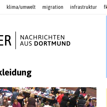
klima/umwelt
migration
infrastruktur
f
kleidung