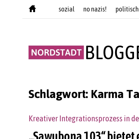
Skip
sozial
no nazis!
politisch
to
content
Schlagwort:
Karma T
Kreativer Integrationsprozess in 
„Sawubona 103“ bietet 