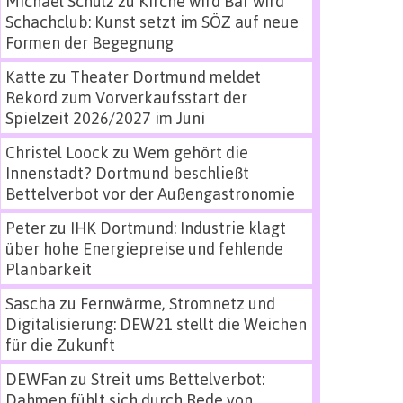
Michael Schulz
zu
Kirche wird Bar wird
Schachclub: Kunst setzt im SÖZ auf neue
Formen der Begegnung
Katte
zu
Theater Dortmund meldet
Rekord zum Vorverkaufsstart der
Spielzeit 2026/2027 im Juni
Christel Loock
zu
Wem gehört die
Innenstadt? Dortmund beschließt
Bettelverbot vor der Außengastronomie
Peter
zu
IHK Dortmund: Industrie klagt
über hohe Energiepreise und fehlende
Planbarkeit
Sascha
zu
Fernwärme, Stromnetz und
Digitalisierung: DEW21 stellt die Weichen
für die Zukunft
DEWFan
zu
Streit ums Bettelverbot:
Dahmen fühlt sich durch Rede von