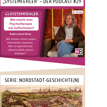
„SYSTEMFEHLER“ – DER PODCAST #29
SERIE: NORDSTADT-GESCHICHTE(N)