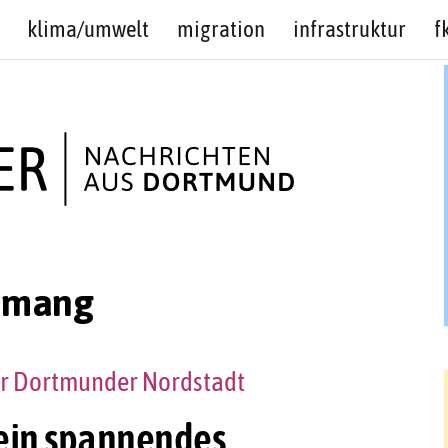
klima/umwelt
migration
infrastruktur
f
amang
der Dortmunder Nordstadt
ein spannendes