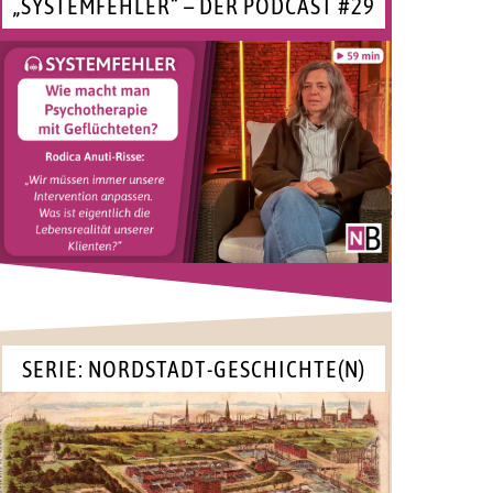
„SYSTEMFEHLER“ – DER PODCAST #29
SERIE: NORDSTADT-GESCHICHTE(N)