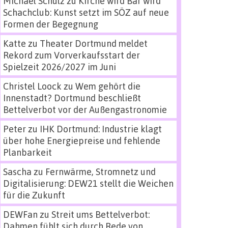
Michael Schulz
zu
Kirche wird Bar wird
Schachclub: Kunst setzt im SÖZ auf neue
Formen der Begegnung
Katte
zu
Theater Dortmund meldet
Rekord zum Vorverkaufsstart der
Spielzeit 2026/2027 im Juni
Christel Loock
zu
Wem gehört die
Innenstadt? Dortmund beschließt
Bettelverbot vor der Außengastronomie
Peter
zu
IHK Dortmund: Industrie klagt
über hohe Energiepreise und fehlende
Planbarkeit
Sascha
zu
Fernwärme, Stromnetz und
Digitalisierung: DEW21 stellt die Weichen
für die Zukunft
DEWFan
zu
Streit ums Bettelverbot:
Dahmen fühlt sich durch Rede von