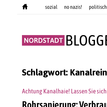
Skip
sozial
no nazis!
politisch
to
content
Schlagwort:
Kanalrei
Achtung Kanalhaie! Lassen Sie sich
Rohrsanierung: Verbra