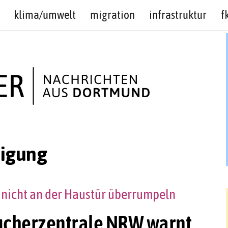
klima/umwelt
migration
infrastruktur
f
nigung
 nicht an der Haustür überrumpeln
ucherzentrale NRW warnt