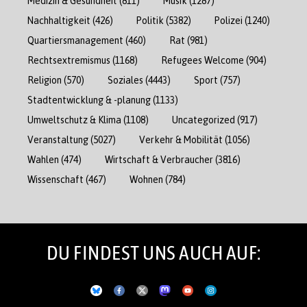
Medizin & Gesundheit
(811)
Musik
(1287)
Nachhaltigkeit
(426)
Politik
(5382)
Polizei
(1240)
Quartiersmanagement
(460)
Rat
(981)
Rechtsextremismus
(1168)
Refugees Welcome
(904)
Religion
(570)
Soziales
(4443)
Sport
(757)
Stadtentwicklung & -planung
(1133)
Umweltschutz & Klima
(1108)
Uncategorized
(917)
Veranstaltung
(5027)
Verkehr & Mobilität
(1056)
Wahlen
(474)
Wirtschaft & Verbraucher
(3816)
Wissenschaft
(467)
Wohnen
(784)
DU FINDEST UNS AUCH AUF: