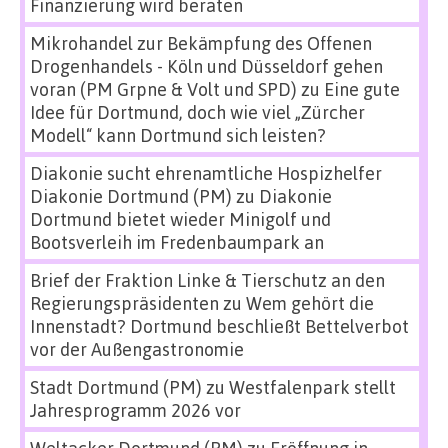
Finanzierung wird beraten
Mikrohandel zur Bekämpfung des Offenen
Drogenhandels - Köln und Düsseldorf gehen
voran (PM Grpne & Volt und SPD)
zu
Eine gute
Idee für Dortmund, doch wie viel „Zürcher
Modell“ kann Dortmund sich leisten?
Diakonie sucht ehrenamtliche Hospizhelfer
Diakonie Dortmund (PM)
zu
Diakonie
Dortmund bietet wieder Minigolf und
Bootsverleih im Fredenbaumpark an
Brief der Fraktion Linke & Tierschutz an den
Regierungspräsidenten
zu
Wem gehört die
Innenstadt? Dortmund beschließt Bettelverbot
vor der Außengastronomie
Stadt Dortmund (PM)
zu
Westfalenpark stellt
Jahresprogramm 2026 vor
Weltacker Dortmund (PM)
zu
Eröffnung in