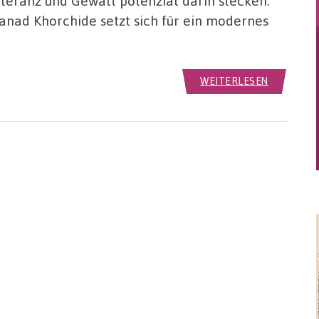
toleranz und Gewalt potenzial darin stecken.
anad Khorchide setzt sich für ein modernes
WEITERLESEN