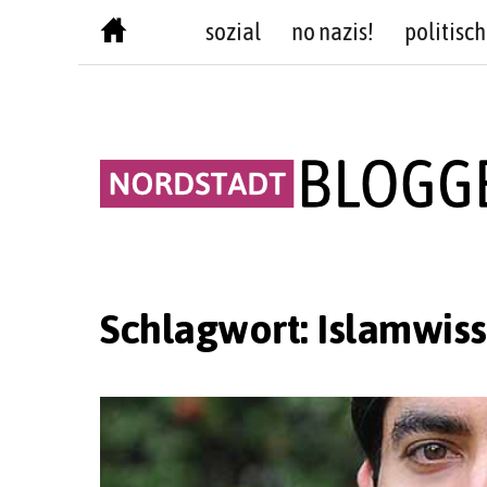
Skip
sozial
no nazis!
politisch
to
content
Schlagwort:
Islamwiss