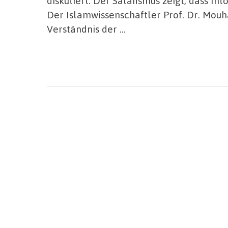
diskutiert. Der Salafismus zeigt, dass In
Der Islamwissenschaftler Prof. Dr. Mouh
Verständnis der …