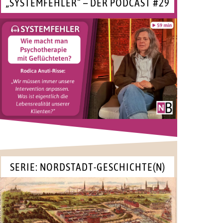
„SYSTEMFEHLER“ – DER PODCAST #29
SERIE: NORDSTADT-GESCHICHTE(N)