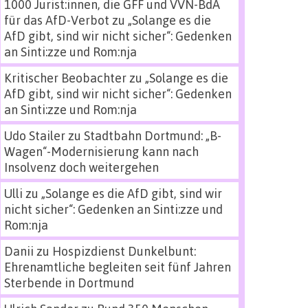
1000 Jurist:innen, die GFF und VVN-BdA
für das AfD-Verbot
zu
„Solange es die
AfD gibt, sind wir nicht sicher“: Gedenken
an Sinti:zze und Rom:nja
Kritischer Beobachter
zu
„Solange es die
AfD gibt, sind wir nicht sicher“: Gedenken
an Sinti:zze und Rom:nja
Udo Stailer
zu
Stadtbahn Dortmund: „B-
Wagen“-Modernisierung kann nach
Insolvenz doch weitergehen
Ulli
zu
„Solange es die AfD gibt, sind wir
nicht sicher“: Gedenken an Sinti:zze und
Rom:nja
Danii
zu
Hospizdienst Dunkelbunt:
Ehrenamtliche begleiten seit fünf Jahren
Sterbende in Dortmund