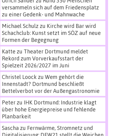
Ulrich Sander
zu
Rund 350 Menschen
versammeln sich auf dem Friedensplatz
zu einer Gedenk- und Mahnwache
Michael Schulz
zu
Kirche wird Bar wird
Schachclub: Kunst setzt im SÖZ auf neue
Formen der Begegnung
Katte
zu
Theater Dortmund meldet
Rekord zum Vorverkaufsstart der
Spielzeit 2026/2027 im Juni
Christel Loock
zu
Wem gehört die
Innenstadt? Dortmund beschließt
Bettelverbot vor der Außengastronomie
Peter
zu
IHK Dortmund: Industrie klagt
über hohe Energiepreise und fehlende
Planbarkeit
Sascha
zu
Fernwärme, Stromnetz und
Digitalisierung: DEW21 stellt die Weichen