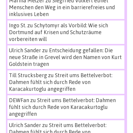
Marina Melzer
zu
Siegfried Volkert ebnet
Menschen den Weg in ein barrierefreies und
inklusives Leben
Ingo St.
zu
Schytomyr als Vorbild: Wie sich
Dortmund auf Krisen und Schutzräume
vorbereiten will
Ulrich Sander
zu
Entscheidung gefallen: Die
neue Straße in Grevel wird den Namen von Kurt
Goldstein tragen
Till Strucksberg
zu
Streit ums Bettelverbot:
Dahmen fühlt sich durch Rede von
Karacakurtoglu angegriffen
DEWFan
zu
Streit ums Bettelverbot: Dahmen
fühlt sich durch Rede von Karacakurtoglu
angegriffen
Ulrich Sander
zu
Streit ums Bettelverbot:
Dahmen fühlt sich durch Rede von