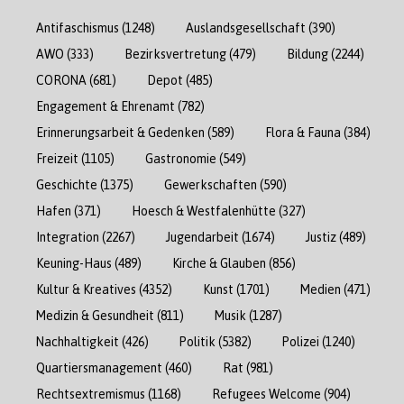
Antifaschismus
(1248)
Auslandsgesellschaft
(390)
AWO
(333)
Bezirksvertretung
(479)
Bildung
(2244)
CORONA
(681)
Depot
(485)
Engagement & Ehrenamt
(782)
Erinnerungsarbeit & Gedenken
(589)
Flora & Fauna
(384)
Freizeit
(1105)
Gastronomie
(549)
Geschichte
(1375)
Gewerkschaften
(590)
Hafen
(371)
Hoesch & Westfalenhütte
(327)
Integration
(2267)
Jugendarbeit
(1674)
Justiz
(489)
Keuning-Haus
(489)
Kirche & Glauben
(856)
Kultur & Kreatives
(4352)
Kunst
(1701)
Medien
(471)
Medizin & Gesundheit
(811)
Musik
(1287)
Nachhaltigkeit
(426)
Politik
(5382)
Polizei
(1240)
Quartiersmanagement
(460)
Rat
(981)
Rechtsextremismus
(1168)
Refugees Welcome
(904)