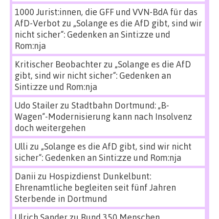
1000 Jurist:innen, die GFF und VVN-BdA für das
AfD-Verbot
zu
„Solange es die AfD gibt, sind wir
nicht sicher“: Gedenken an Sinti:zze und
Rom:nja
Kritischer Beobachter
zu
„Solange es die AfD
gibt, sind wir nicht sicher“: Gedenken an
Sinti:zze und Rom:nja
Udo Stailer
zu
Stadtbahn Dortmund: „B-
Wagen“-Modernisierung kann nach Insolvenz
doch weitergehen
Ulli
zu
„Solange es die AfD gibt, sind wir nicht
sicher“: Gedenken an Sinti:zze und Rom:nja
Danii
zu
Hospizdienst Dunkelbunt:
Ehrenamtliche begleiten seit fünf Jahren
Sterbende in Dortmund
Ulrich Sander
zu
Rund 350 Menschen