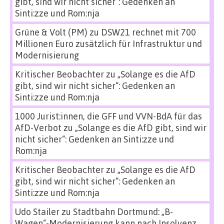
gibt, sind wir nicht sicher“: Gedenken an
Sinti:zze und Rom:nja
Grüne & Volt (PM)
zu
DSW21 rechnet mit 700
Millionen Euro zusätzlich für Infrastruktur und
Modernisierung
Kritischer Beobachter
zu
„Solange es die AfD
gibt, sind wir nicht sicher“: Gedenken an
Sinti:zze und Rom:nja
1000 Jurist:innen, die GFF und VVN-BdA für das
AfD-Verbot
zu
„Solange es die AfD gibt, sind wir
nicht sicher“: Gedenken an Sinti:zze und
Rom:nja
Kritischer Beobachter
zu
„Solange es die AfD
gibt, sind wir nicht sicher“: Gedenken an
Sinti:zze und Rom:nja
Udo Stailer
zu
Stadtbahn Dortmund: „B-
Wagen“-Modernisierung kann nach Insolvenz