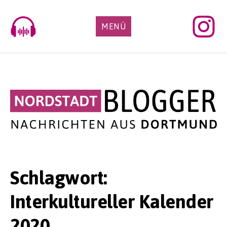
Skip
to
MENÜ
content
Schlagwort:
Interkultureller Kalender
2020