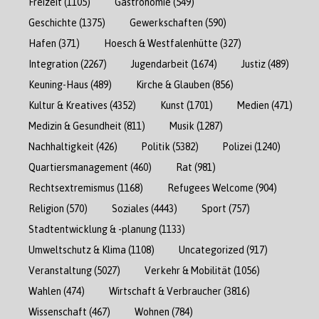
Freizeit
(1105)
Gastronomie
(549)
Geschichte
(1375)
Gewerkschaften
(590)
Hafen
(371)
Hoesch & Westfalenhütte
(327)
Integration
(2267)
Jugendarbeit
(1674)
Justiz
(489)
Keuning-Haus
(489)
Kirche & Glauben
(856)
Kultur & Kreatives
(4352)
Kunst
(1701)
Medien
(471)
Medizin & Gesundheit
(811)
Musik
(1287)
Nachhaltigkeit
(426)
Politik
(5382)
Polizei
(1240)
Quartiersmanagement
(460)
Rat
(981)
Rechtsextremismus
(1168)
Refugees Welcome
(904)
Religion
(570)
Soziales
(4443)
Sport
(757)
Stadtentwicklung & -planung
(1133)
Umweltschutz & Klima
(1108)
Uncategorized
(917)
Veranstaltung
(5027)
Verkehr & Mobilität
(1056)
Wahlen
(474)
Wirtschaft & Verbraucher
(3816)
Wissenschaft
(467)
Wohnen
(784)