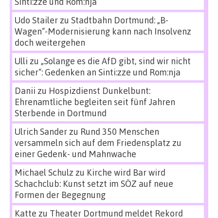
Sinti:zze und Rom:nja
Udo Stailer
zu
Stadtbahn Dortmund: „B-
Wagen“-Modernisierung kann nach Insolvenz
doch weitergehen
Ulli
zu
„Solange es die AfD gibt, sind wir nicht
sicher“: Gedenken an Sinti:zze und Rom:nja
Danii
zu
Hospizdienst Dunkelbunt:
Ehrenamtliche begleiten seit fünf Jahren
Sterbende in Dortmund
Ulrich Sander
zu
Rund 350 Menschen
versammeln sich auf dem Friedensplatz zu
einer Gedenk- und Mahnwache
Michael Schulz
zu
Kirche wird Bar wird
Schachclub: Kunst setzt im SÖZ auf neue
Formen der Begegnung
Katte
zu
Theater Dortmund meldet Rekord