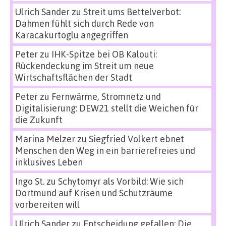
Ulrich Sander
zu
Streit ums Bettelverbot:
Dahmen fühlt sich durch Rede von
Karacakurtoglu angegriffen
Peter
zu
IHK-Spitze bei OB Kalouti:
Rückendeckung im Streit um neue
Wirtschaftsflächen der Stadt
Peter
zu
Fernwärme, Stromnetz und
Digitalisierung: DEW21 stellt die Weichen für
die Zukunft
Marina Melzer
zu
Siegfried Volkert ebnet
Menschen den Weg in ein barrierefreies und
inklusives Leben
Ingo St.
zu
Schytomyr als Vorbild: Wie sich
Dortmund auf Krisen und Schutzräume
vorbereiten will
Ulrich Sander
zu
Entscheidung gefallen: Die