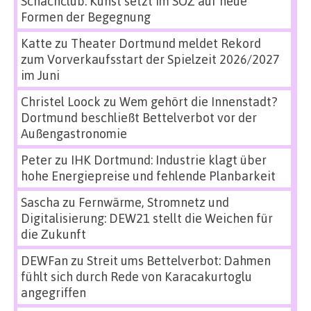
Schachclub: Kunst setzt im SÖZ auf neue
Formen der Begegnung
Katte
zu
Theater Dortmund meldet Rekord
zum Vorverkaufsstart der Spielzeit 2026/2027
im Juni
Christel Loock
zu
Wem gehört die Innenstadt?
Dortmund beschließt Bettelverbot vor der
Außengastronomie
Peter
zu
IHK Dortmund: Industrie klagt über
hohe Energiepreise und fehlende Planbarkeit
Sascha
zu
Fernwärme, Stromnetz und
Digitalisierung: DEW21 stellt die Weichen für
die Zukunft
DEWFan
zu
Streit ums Bettelverbot: Dahmen
fühlt sich durch Rede von Karacakurtoglu
angegriffen