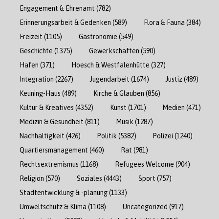
Engagement & Ehrenamt
(782)
Erinnerungsarbeit & Gedenken
(589)
Flora & Fauna
(384)
Freizeit
(1105)
Gastronomie
(549)
Geschichte
(1375)
Gewerkschaften
(590)
Hafen
(371)
Hoesch & Westfalenhütte
(327)
Integration
(2267)
Jugendarbeit
(1674)
Justiz
(489)
Keuning-Haus
(489)
Kirche & Glauben
(856)
Kultur & Kreatives
(4352)
Kunst
(1701)
Medien
(471)
Medizin & Gesundheit
(811)
Musik
(1287)
Nachhaltigkeit
(426)
Politik
(5382)
Polizei
(1240)
Quartiersmanagement
(460)
Rat
(981)
Rechtsextremismus
(1168)
Refugees Welcome
(904)
Religion
(570)
Soziales
(4443)
Sport
(757)
Stadtentwicklung & -planung
(1133)
Umweltschutz & Klima
(1108)
Uncategorized
(917)