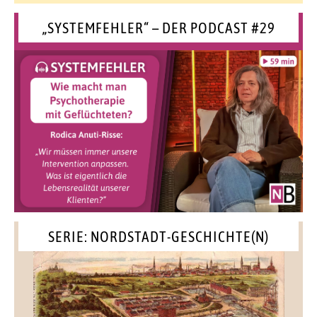
„SYSTEMFEHLER“ – DER PODCAST #29
SERIE: NORDSTADT-GESCHICHTE(N)