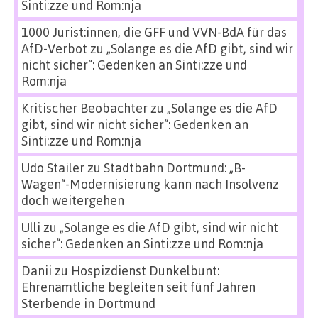
Sinti:zze und Rom:nja
1000 Jurist:innen, die GFF und VVN-BdA für das
AfD-Verbot
zu
„Solange es die AfD gibt, sind wir
nicht sicher“: Gedenken an Sinti:zze und
Rom:nja
Kritischer Beobachter
zu
„Solange es die AfD
gibt, sind wir nicht sicher“: Gedenken an
Sinti:zze und Rom:nja
Udo Stailer
zu
Stadtbahn Dortmund: „B-
Wagen“-Modernisierung kann nach Insolvenz
doch weitergehen
Ulli
zu
„Solange es die AfD gibt, sind wir nicht
sicher“: Gedenken an Sinti:zze und Rom:nja
Danii
zu
Hospizdienst Dunkelbunt:
Ehrenamtliche begleiten seit fünf Jahren
Sterbende in Dortmund