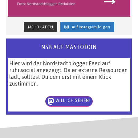
MEHR LADEN
Auf Instagram folgen
NSB AUF MASTODON
Hier wird der Nordstadtblogger Feed auf
ruhr.social angezeigt. Da er externe Ressourcen
lädt, solltest Du dem erst mit einem Klick
zustimmen.
WILL ICH SEHEN!