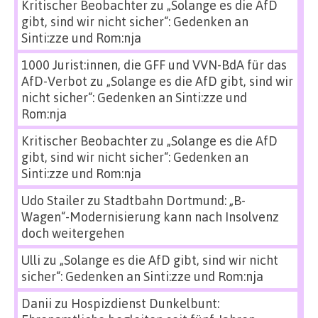
Kritischer Beobachter
zu
„Solange es die AfD
gibt, sind wir nicht sicher“: Gedenken an
Sinti:zze und Rom:nja
1000 Jurist:innen, die GFF und VVN-BdA für das
AfD-Verbot
zu
„Solange es die AfD gibt, sind wir
nicht sicher“: Gedenken an Sinti:zze und
Rom:nja
Kritischer Beobachter
zu
„Solange es die AfD
gibt, sind wir nicht sicher“: Gedenken an
Sinti:zze und Rom:nja
Udo Stailer
zu
Stadtbahn Dortmund: „B-
Wagen“-Modernisierung kann nach Insolvenz
doch weitergehen
Ulli
zu
„Solange es die AfD gibt, sind wir nicht
sicher“: Gedenken an Sinti:zze und Rom:nja
Danii
zu
Hospizdienst Dunkelbunt: