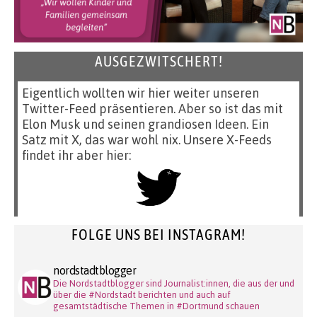
AUSGEZWITSCHERT!
Eigentlich wollten wir hier weiter unseren
Twitter-Feed präsentieren. Aber so ist das mit
Elon Musk und seinen grandiosen Ideen. Ein
Satz mit X, das war wohl nix. Unsere X-Feeds
findet ihr aber hier:
FOLGE UNS BEI INSTAGRAM!
nordstadtblogger
Die Nordstadtblogger sind Journalist:innen, die aus der und
über die #Nordstadt berichten und auch auf
gesamtstädtische Themen in #Dortmund schauen