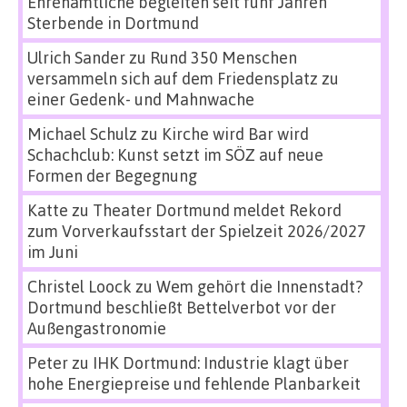
Ehrenamtliche begleiten seit fünf Jahren
Sterbende in Dortmund
Ulrich Sander
zu
Rund 350 Menschen
versammeln sich auf dem Friedensplatz zu
einer Gedenk- und Mahnwache
Michael Schulz
zu
Kirche wird Bar wird
Schachclub: Kunst setzt im SÖZ auf neue
Formen der Begegnung
Katte
zu
Theater Dortmund meldet Rekord
zum Vorverkaufsstart der Spielzeit 2026/2027
im Juni
Christel Loock
zu
Wem gehört die Innenstadt?
Dortmund beschließt Bettelverbot vor der
Außengastronomie
Peter
zu
IHK Dortmund: Industrie klagt über
hohe Energiepreise und fehlende Planbarkeit