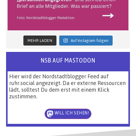
MEHR LADEN
Auf Instagram folgen
NSB AUF MASTODON
Hier wird der Nordstadtblogger Feed auf
ruhr.social angezeigt. Da er externe Ressourcen
lädt, solltest Du dem erst mit einem Klick
zustimmen.
WILL ICH SEHEN!