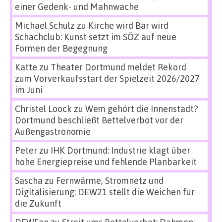
einer Gedenk- und Mahnwache
Michael Schulz
zu
Kirche wird Bar wird
Schachclub: Kunst setzt im SÖZ auf neue
Formen der Begegnung
Katte
zu
Theater Dortmund meldet Rekord
zum Vorverkaufsstart der Spielzeit 2026/2027
im Juni
Christel Loock
zu
Wem gehört die Innenstadt?
Dortmund beschließt Bettelverbot vor der
Außengastronomie
Peter
zu
IHK Dortmund: Industrie klagt über
hohe Energiepreise und fehlende Planbarkeit
Sascha
zu
Fernwärme, Stromnetz und
Digitalisierung: DEW21 stellt die Weichen für
die Zukunft
DEWFan
zu
Streit ums Bettelverbot: Dahmen