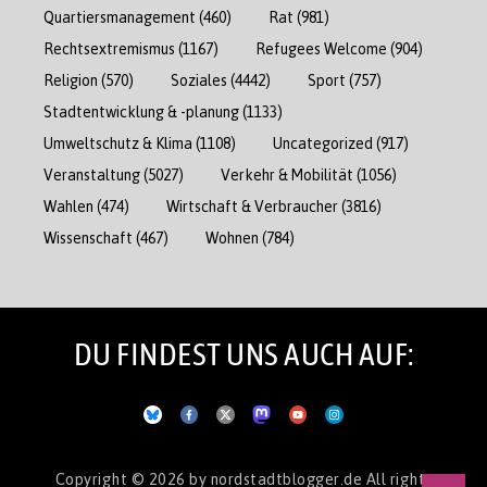
Quartiersmanagement
(460)
Rat
(981)
Rechtsextremismus
(1167)
Refugees Welcome
(904)
Religion
(570)
Soziales
(4442)
Sport
(757)
Stadtentwicklung & -planung
(1133)
Umweltschutz & Klima
(1108)
Uncategorized
(917)
Veranstaltung
(5027)
Verkehr & Mobilität
(1056)
Wahlen
(474)
Wirtschaft & Verbraucher
(3816)
Wissenschaft
(467)
Wohnen
(784)
DU FINDEST UNS AUCH AUF:
Copyright © 2026
by nordstadtblogger.de
All rights