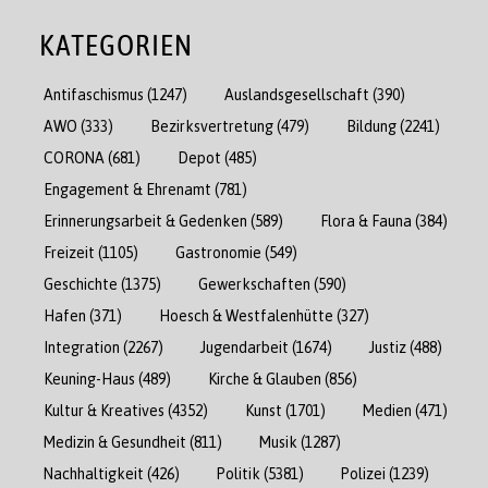
KATEGORIEN
Antifaschismus
(1247)
Auslandsgesellschaft
(390)
AWO
(333)
Bezirksvertretung
(479)
Bildung
(2241)
CORONA
(681)
Depot
(485)
Engagement & Ehrenamt
(781)
Erinnerungsarbeit & Gedenken
(589)
Flora & Fauna
(384)
Freizeit
(1105)
Gastronomie
(549)
Geschichte
(1375)
Gewerkschaften
(590)
Hafen
(371)
Hoesch & Westfalenhütte
(327)
Integration
(2267)
Jugendarbeit
(1674)
Justiz
(488)
Keuning-Haus
(489)
Kirche & Glauben
(856)
Kultur & Kreatives
(4352)
Kunst
(1701)
Medien
(471)
Medizin & Gesundheit
(811)
Musik
(1287)
Nachhaltigkeit
(426)
Politik
(5381)
Polizei
(1239)