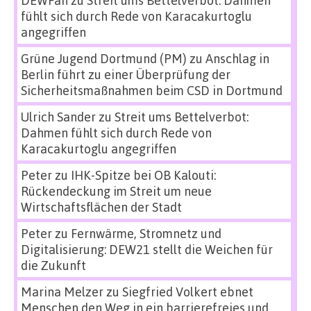
fühlt sich durch Rede von Karacakurtoglu
angegriffen
Grüne Jugend Dortmund (PM)
zu
Anschlag in
Berlin führt zu einer Überprüfung der
Sicherheitsmaßnahmen beim CSD in Dortmund
Ulrich Sander
zu
Streit ums Bettelverbot:
Dahmen fühlt sich durch Rede von
Karacakurtoglu angegriffen
Peter
zu
IHK-Spitze bei OB Kalouti:
Rückendeckung im Streit um neue
Wirtschaftsflächen der Stadt
Peter
zu
Fernwärme, Stromnetz und
Digitalisierung: DEW21 stellt die Weichen für
die Zukunft
Marina Melzer
zu
Siegfried Volkert ebnet
Menschen den Weg in ein barrierefreies und