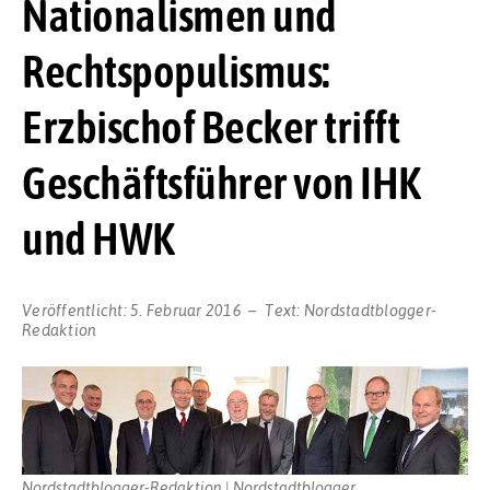
Nationalismen und
Rechtspopulismus:
Erzbischof Becker trifft
Geschäftsführer von IHK
und HWK
Veröffentlicht:
5. Februar 2016
Text:
Nordstadtblogger-
Redaktion
Nordstadtblogger-Redaktion | Nordstadtblogger