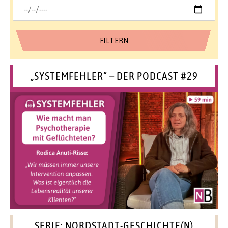
„SYSTEMFEHLER“ – DER PODCAST #29
SERIE: NORDSTADT-GESCHICHTE(N)