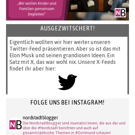
AUSGEZWITSCHERT!
Eigentlich wollten wir hier weiter unseren
Twitter-Feed präsentieren. Aber so ist das mit
Elon Musk und seinen grandiosen Ideen. Ein
Satz mit X, das war wohl nix. Unsere X-Feeds
findet ihr aber hier:
FOLGE UNS BEI INSTAGRAM!
nordstadtblogger
Die Nordstadtblogger sind Journalist:innen, die aus der und
über die #Nordstadt berichten und auch auf
gesamtstädtische Themen in #Dortmund schauen