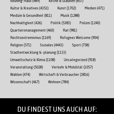
Keuning-Haus
(489)
Kirche & Glauben
(857)
Kultur & Kreatives
(4353)
Kunst
(1702)
Medien
(471)
Medizin & Gesundheit
(811)
Musik
(1288)
Nachhaltigkeit
(426)
Politik
(5383)
Polizei
(1240)
Quartiersmanagement
(460)
Rat
(981)
Rechtsextremismus
(1169)
Refugees Welcome
(904)
Religion
(571)
Soziales
(4443)
Sport
(758)
Stadtentwicklung & -planung
(1133)
Umweltschutz & Klima
(1108)
Uncategorized
(918)
Veranstaltung
(5028)
Verkehr & Mobilität
(1057)
Wahlen
(474)
Wirtschaft & Verbraucher
(3816)
Wissenschaft
(467)
Wohnen
(784)
DU FINDEST UNS AUCH AUF: