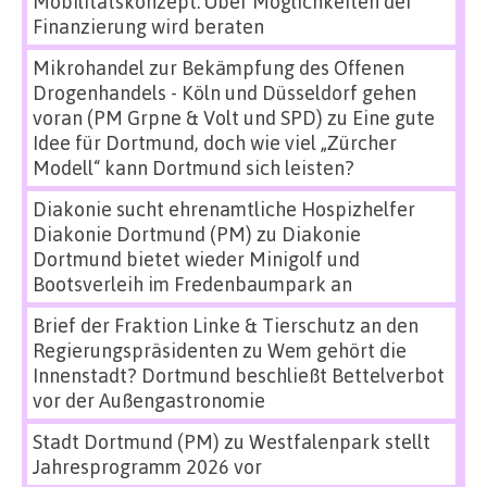
Mobilitätskonzept: Über Möglichkeiten der
Finanzierung wird beraten
Mikrohandel zur Bekämpfung des Offenen
Drogenhandels - Köln und Düsseldorf gehen
voran (PM Grpne & Volt und SPD)
zu
Eine gute
Idee für Dortmund, doch wie viel „Zürcher
Modell“ kann Dortmund sich leisten?
Diakonie sucht ehrenamtliche Hospizhelfer
Diakonie Dortmund (PM)
zu
Diakonie
Dortmund bietet wieder Minigolf und
Bootsverleih im Fredenbaumpark an
Brief der Fraktion Linke & Tierschutz an den
Regierungspräsidenten
zu
Wem gehört die
Innenstadt? Dortmund beschließt Bettelverbot
vor der Außengastronomie
Stadt Dortmund (PM)
zu
Westfalenpark stellt
Jahresprogramm 2026 vor