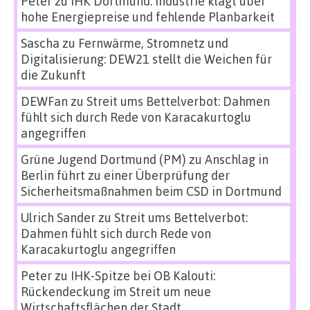
Peter
zu
IHK Dortmund: Industrie klagt über
hohe Energiepreise und fehlende Planbarkeit
Sascha
zu
Fernwärme, Stromnetz und
Digitalisierung: DEW21 stellt die Weichen für
die Zukunft
DEWFan
zu
Streit ums Bettelverbot: Dahmen
fühlt sich durch Rede von Karacakurtoglu
angegriffen
Grüne Jugend Dortmund (PM)
zu
Anschlag in
Berlin führt zu einer Überprüfung der
Sicherheitsmaßnahmen beim CSD in Dortmund
Ulrich Sander
zu
Streit ums Bettelverbot:
Dahmen fühlt sich durch Rede von
Karacakurtoglu angegriffen
Peter
zu
IHK-Spitze bei OB Kalouti:
Rückendeckung im Streit um neue
Wirtschaftsflächen der Stadt