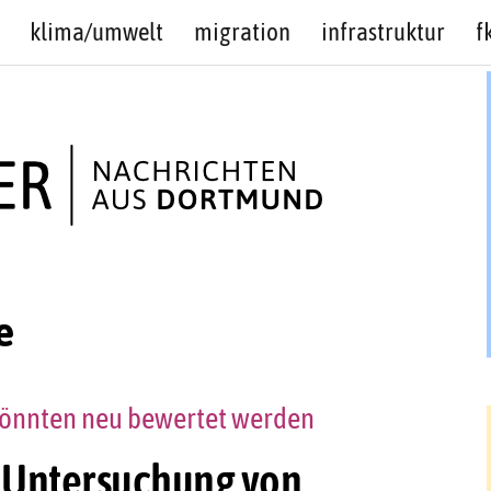
klima/umwelt
migration
infrastruktur
f
e
önnten neu bewertet werden
: Untersuchung von