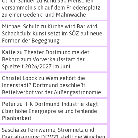
Ulrich Sander
zu
Rund 350 Menschen
versammeln sich auf dem Friedensplatz
zu einer Gedenk- und Mahnwache
Michael Schulz
zu
Kirche wird Bar wird
Schachclub: Kunst setzt im SÖZ auf neue
Formen der Begegnung
Katte
zu
Theater Dortmund meldet
Rekord zum Vorverkaufsstart der
Spielzeit 2026/2027 im Juni
Christel Loock
zu
Wem gehört die
Innenstadt? Dortmund beschließt
Bettelverbot vor der Außengastronomie
Peter
zu
IHK Dortmund: Industrie klagt
über hohe Energiepreise und fehlende
Planbarkeit
Sascha
zu
Fernwärme, Stromnetz und
Digitalisierung: DEW21 stellt die Weichen