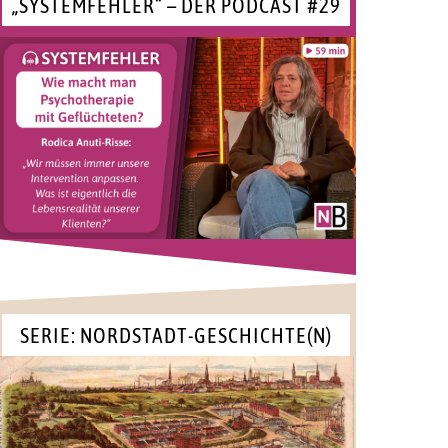
„SYSTEMFEHLER“ – DER PODCAST #29
SERIE: NORDSTADT-GESCHICHTE(N)