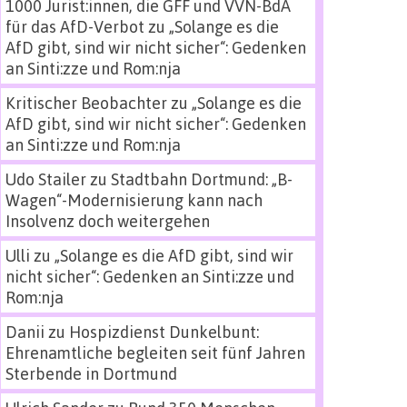
1000 Jurist:innen, die GFF und VVN-BdA
für das AfD-Verbot
zu
„Solange es die
AfD gibt, sind wir nicht sicher“: Gedenken
an Sinti:zze und Rom:nja
Kritischer Beobachter
zu
„Solange es die
AfD gibt, sind wir nicht sicher“: Gedenken
an Sinti:zze und Rom:nja
Udo Stailer
zu
Stadtbahn Dortmund: „B-
Wagen“-Modernisierung kann nach
Insolvenz doch weitergehen
Ulli
zu
„Solange es die AfD gibt, sind wir
nicht sicher“: Gedenken an Sinti:zze und
Rom:nja
Danii
zu
Hospizdienst Dunkelbunt:
Ehrenamtliche begleiten seit fünf Jahren
Sterbende in Dortmund