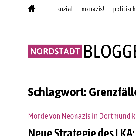
Skip
sozial
no nazis!
politisch
to
content
Schlagwort:
Grenzfäll
Morde von Neonazis in Dortmund k
Neue Strategie des LKA