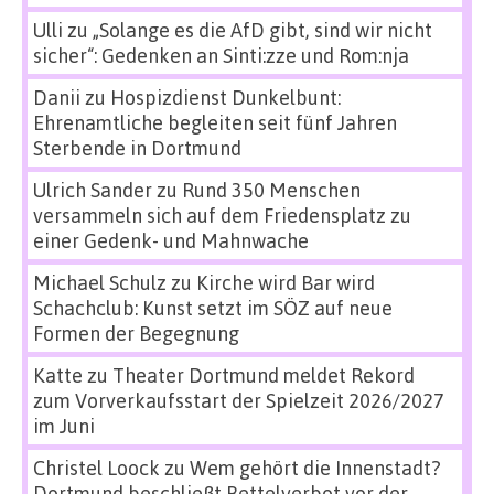
Ulli
zu
„Solange es die AfD gibt, sind wir nicht
sicher“: Gedenken an Sinti:zze und Rom:nja
Danii
zu
Hospizdienst Dunkelbunt:
Ehrenamtliche begleiten seit fünf Jahren
Sterbende in Dortmund
Ulrich Sander
zu
Rund 350 Menschen
versammeln sich auf dem Friedensplatz zu
einer Gedenk- und Mahnwache
Michael Schulz
zu
Kirche wird Bar wird
Schachclub: Kunst setzt im SÖZ auf neue
Formen der Begegnung
Katte
zu
Theater Dortmund meldet Rekord
zum Vorverkaufsstart der Spielzeit 2026/2027
im Juni
Christel Loock
zu
Wem gehört die Innenstadt?
Dortmund beschließt Bettelverbot vor der