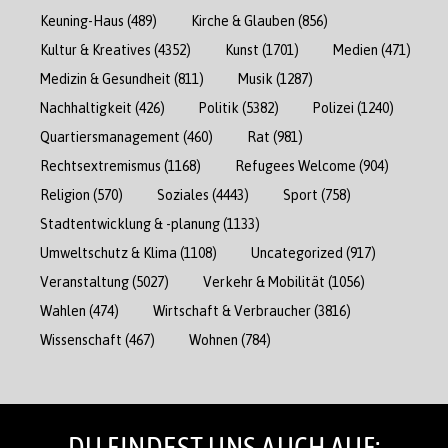
Keuning-Haus
(489)
Kirche & Glauben
(856)
Kultur & Kreatives
(4352)
Kunst
(1701)
Medien
(471)
Medizin & Gesundheit
(811)
Musik
(1287)
Nachhaltigkeit
(426)
Politik
(5382)
Polizei
(1240)
Quartiersmanagement
(460)
Rat
(981)
Rechtsextremismus
(1168)
Refugees Welcome
(904)
Religion
(570)
Soziales
(4443)
Sport
(758)
Stadtentwicklung & -planung
(1133)
Umweltschutz & Klima
(1108)
Uncategorized
(917)
Veranstaltung
(5027)
Verkehr & Mobilität
(1056)
Wahlen
(474)
Wirtschaft & Verbraucher
(3816)
Wissenschaft
(467)
Wohnen
(784)
DU FINDEST UNS AUCH AUF: