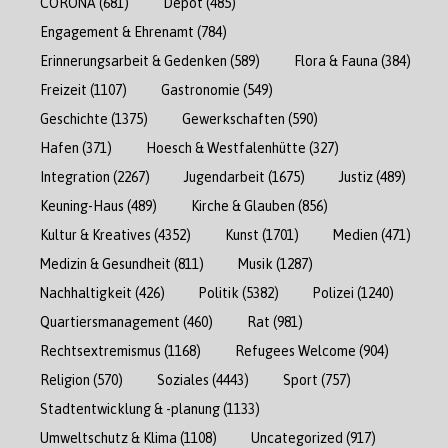
CORONA
(681)
Depot
(485)
Engagement & Ehrenamt
(784)
Erinnerungsarbeit & Gedenken
(589)
Flora & Fauna
(384)
Freizeit
(1107)
Gastronomie
(549)
Geschichte
(1375)
Gewerkschaften
(590)
Hafen
(371)
Hoesch & Westfalenhütte
(327)
Integration
(2267)
Jugendarbeit
(1675)
Justiz
(489)
Keuning-Haus
(489)
Kirche & Glauben
(856)
Kultur & Kreatives
(4352)
Kunst
(1701)
Medien
(471)
Medizin & Gesundheit
(811)
Musik
(1287)
Nachhaltigkeit
(426)
Politik
(5382)
Polizei
(1240)
Quartiersmanagement
(460)
Rat
(981)
Rechtsextremismus
(1168)
Refugees Welcome
(904)
Religion
(570)
Soziales
(4443)
Sport
(757)
Stadtentwicklung & -planung
(1133)
Umweltschutz & Klima
(1108)
Uncategorized
(917)