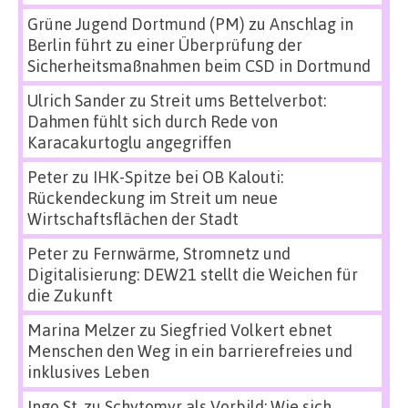
Grüne Jugend Dortmund (PM)
zu
Anschlag in
Berlin führt zu einer Überprüfung der
Sicherheitsmaßnahmen beim CSD in Dortmund
Ulrich Sander
zu
Streit ums Bettelverbot:
Dahmen fühlt sich durch Rede von
Karacakurtoglu angegriffen
Peter
zu
IHK-Spitze bei OB Kalouti:
Rückendeckung im Streit um neue
Wirtschaftsflächen der Stadt
Peter
zu
Fernwärme, Stromnetz und
Digitalisierung: DEW21 stellt die Weichen für
die Zukunft
Marina Melzer
zu
Siegfried Volkert ebnet
Menschen den Weg in ein barrierefreies und
inklusives Leben
Ingo St.
zu
Schytomyr als Vorbild: Wie sich