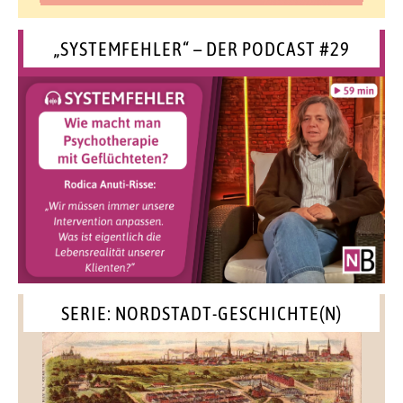
„SYSTEMFEHLER“ – DER PODCAST #29
SERIE: NORDSTADT-GESCHICHTE(N)