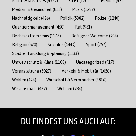
Kultur & Kreatives
(4352)
Kunst
(1701)
Medien
(471)
Medizin & Gesundheit
(811)
Musik
(1287)
Nachhaltigkeit
(426)
Politik
(5382)
Polizei
(1240)
Quartiersmanagement
(460)
Rat
(981)
Rechtsextremismus
(1168)
Refugees Welcome
(904)
Religion
(570)
Soziales
(4443)
Sport
(757)
Stadtentwicklung & -planung
(1133)
Umweltschutz & Klima
(1108)
Uncategorized
(917)
Veranstaltung
(5027)
Verkehr & Mobilität
(1056)
Wahlen
(474)
Wirtschaft & Verbraucher
(3816)
Wissenschaft
(467)
Wohnen
(784)
DU FINDEST UNS AUCH AUF: