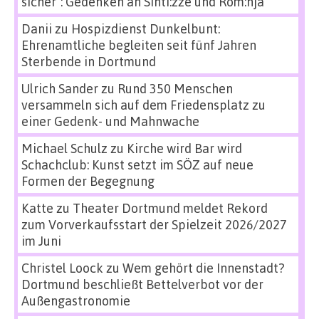
sicher“: Gedenken an Sinti:zze und Rom:nja
Danii
zu
Hospizdienst Dunkelbunt:
Ehrenamtliche begleiten seit fünf Jahren
Sterbende in Dortmund
Ulrich Sander
zu
Rund 350 Menschen
versammeln sich auf dem Friedensplatz zu
einer Gedenk- und Mahnwache
Michael Schulz
zu
Kirche wird Bar wird
Schachclub: Kunst setzt im SÖZ auf neue
Formen der Begegnung
Katte
zu
Theater Dortmund meldet Rekord
zum Vorverkaufsstart der Spielzeit 2026/2027
im Juni
Christel Loock
zu
Wem gehört die Innenstadt?
Dortmund beschließt Bettelverbot vor der
Außengastronomie