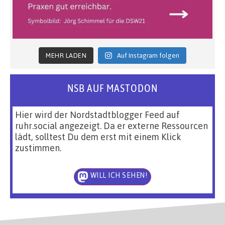
MEHR LADEN
Auf Instagram folgen
NSB AUF MASTODON
Hier wird der Nordstadtblogger Feed auf
ruhr.social angezeigt. Da er externe Ressourcen
lädt, solltest Du dem erst mit einem Klick
zustimmen.
WILL ICH SEHEN!