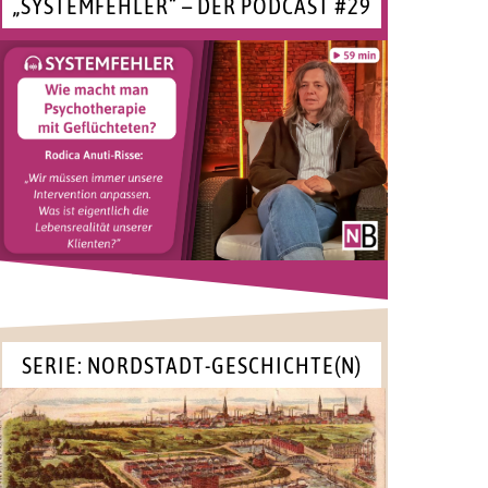
„SYSTEMFEHLER“ – DER PODCAST #29
SERIE: NORDSTADT-GESCHICHTE(N)