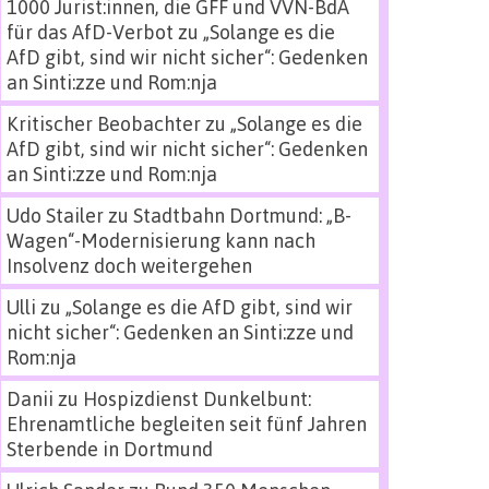
1000 Jurist:innen, die GFF und VVN-BdA
für das AfD-Verbot
zu
„Solange es die
AfD gibt, sind wir nicht sicher“: Gedenken
an Sinti:zze und Rom:nja
Kritischer Beobachter
zu
„Solange es die
AfD gibt, sind wir nicht sicher“: Gedenken
an Sinti:zze und Rom:nja
Udo Stailer
zu
Stadtbahn Dortmund: „B-
Wagen“-Modernisierung kann nach
Insolvenz doch weitergehen
Ulli
zu
„Solange es die AfD gibt, sind wir
nicht sicher“: Gedenken an Sinti:zze und
Rom:nja
Danii
zu
Hospizdienst Dunkelbunt:
Ehrenamtliche begleiten seit fünf Jahren
Sterbende in Dortmund