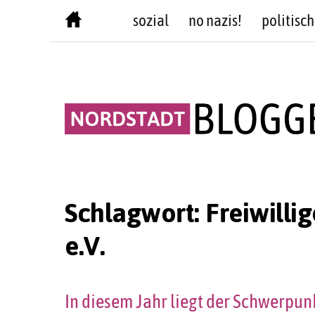
Skip
sozial
no nazis!
politisch
to
content
Schlagwort:
Freiwill
e.V.
In diesem Jahr liegt der Schwerpun