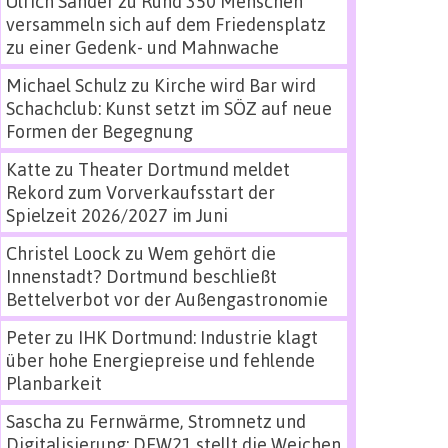
Ulrich Sander
zu
Rund 350 Menschen
versammeln sich auf dem Friedensplatz
zu einer Gedenk- und Mahnwache
Michael Schulz
zu
Kirche wird Bar wird
Schachclub: Kunst setzt im SÖZ auf neue
Formen der Begegnung
Katte
zu
Theater Dortmund meldet
Rekord zum Vorverkaufsstart der
Spielzeit 2026/2027 im Juni
Christel Loock
zu
Wem gehört die
Innenstadt? Dortmund beschließt
Bettelverbot vor der Außengastronomie
Peter
zu
IHK Dortmund: Industrie klagt
über hohe Energiepreise und fehlende
Planbarkeit
Sascha
zu
Fernwärme, Stromnetz und
Digitalisierung: DEW21 stellt die Weichen