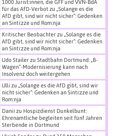
1000 Jurist:innen, die GFF und VVN-BdA
für das AfD-Verbot
zu
„Solange es die
AfD gibt, sind wir nicht sicher“: Gedenken
an Sinti:zze und Rom:nja
Kritischer Beobachter
zu
„Solange es die
AfD gibt, sind wir nicht sicher“: Gedenken
an Sinti:zze und Rom:nja
Udo Stailer
zu
Stadtbahn Dortmund: „B-
Wagen“-Modernisierung kann nach
Insolvenz doch weitergehen
Ulli
zu
„Solange es die AfD gibt, sind wir
nicht sicher“: Gedenken an Sinti:zze und
Rom:nja
Danii
zu
Hospizdienst Dunkelbunt:
Ehrenamtliche begleiten seit fünf Jahren
Sterbende in Dortmund