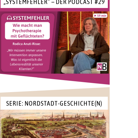
„SYSTEMFEHLER“ – DER PODCAST #29
SERIE: NORDSTADT-GESCHICHTE(N)