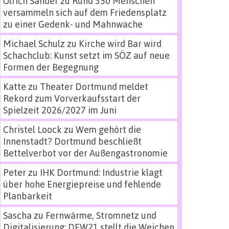
Ulrich Sander
zu
Rund 350 Menschen
versammeln sich auf dem Friedensplatz
zu einer Gedenk- und Mahnwache
Michael Schulz
zu
Kirche wird Bar wird
Schachclub: Kunst setzt im SÖZ auf neue
Formen der Begegnung
Katte
zu
Theater Dortmund meldet
Rekord zum Vorverkaufsstart der
Spielzeit 2026/2027 im Juni
Christel Loock
zu
Wem gehört die
Innenstadt? Dortmund beschließt
Bettelverbot vor der Außengastronomie
Peter
zu
IHK Dortmund: Industrie klagt
über hohe Energiepreise und fehlende
Planbarkeit
Sascha
zu
Fernwärme, Stromnetz und
Digitalisierung: DEW21 stellt die Weichen