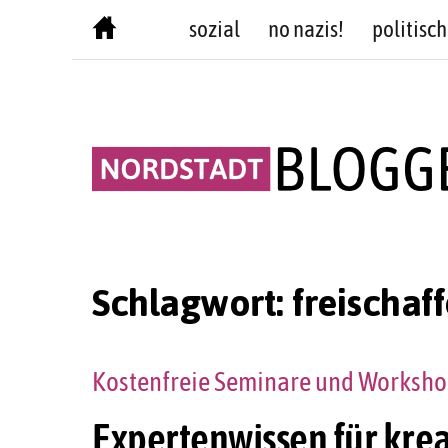
Skip
sozial
no nazis!
politisch
to
content
Schlagwort:
freischaf
Kostenfreie Seminare und Workshop
Expertenwissen für kre