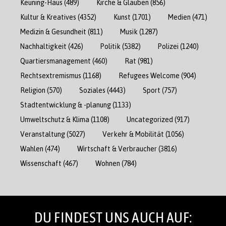
Keuning-Haus
(489)
Kirche & Glauben
(856)
Kultur & Kreatives
(4352)
Kunst
(1701)
Medien
(471)
Medizin & Gesundheit
(811)
Musik
(1287)
Nachhaltigkeit
(426)
Politik
(5382)
Polizei
(1240)
Quartiersmanagement
(460)
Rat
(981)
Rechtsextremismus
(1168)
Refugees Welcome
(904)
Religion
(570)
Soziales
(4443)
Sport
(757)
Stadtentwicklung & -planung
(1133)
Umweltschutz & Klima
(1108)
Uncategorized
(917)
Veranstaltung
(5027)
Verkehr & Mobilität
(1056)
Wahlen
(474)
Wirtschaft & Verbraucher
(3816)
Wissenschaft
(467)
Wohnen
(784)
DU FINDEST UNS AUCH AUF: