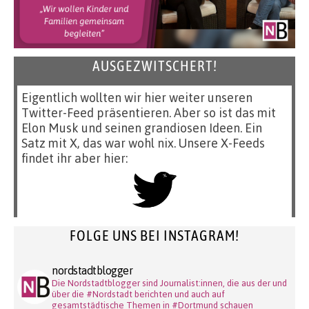
AUSGEZWITSCHERT!
Eigentlich wollten wir hier weiter unseren
Twitter-Feed präsentieren. Aber so ist das mit
Elon Musk und seinen grandiosen Ideen. Ein
Satz mit X, das war wohl nix. Unsere X-Feeds
findet ihr aber hier:
FOLGE UNS BEI INSTAGRAM!
nordstadtblogger
Die Nordstadtblogger sind Journalist:innen, die aus der und
über die #Nordstadt berichten und auch auf
gesamtstädtische Themen in #Dortmund schauen